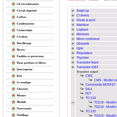
Ch réverbération
Ampli op
Circuit imprimé
CI divers
Coffret
Diode & pont
Condensateur
Interface
Logique
Connectique
Mémoire
Cordons
Micro-controleur
Décolletage
Obsolete
Opto
Divers
Régulateur
Fusibles et protecteur
Thyristor
Transistor bipol
Haut parleurs et filtres
Transistor IGBT
Interrupteur
Transistor unipol
CMS
Kits
CMS - Mosfet ca
Le soudage
Commande MOSFET
DIL4
Librairie
FET
Mesure
TO 218
Module
TO218 - Mosfet 
TO218 - Mosfet 
Nouveautés
TO 220
Outillage
TO220 - Mosfet 