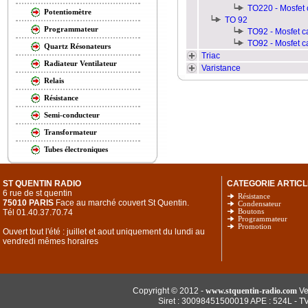
TO220 - Mosfet 
Potentiomètre
TO 92
Programmateur
TO92 - Mosfet c
TO92 - Mosfet c
Quartz Résonateurs
Triac
Radiateur Ventilateur
Varistance
Relais
Résistance
Semi-conducteur
Transformateur
Tubes électroniques
ST QUENTIN RADIO
CATEGORIE ARTICL
6 rue de st quentin
Résistance
75010 PARIS
Face au marché couvert St Quentin.
Condensateur
Tél 01.40.37.70.74
Boutons
Programmateur
Promotion
Ouvert tout l'été : juillet et aout uniquement du lundi au
vendredi mêmes horaires
Copyright © 2012 -
www.stquentin-radio.com
Ve
Siret : 30098451500019 APE : 524L - T