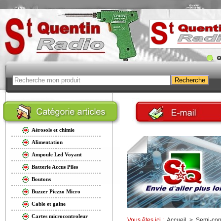
Aérosols et chimie
Alimentation
Ampoule Led Voyant
Batterie Accus Piles
Boutons
Buzzer Piezzo Micro
Cable et gaine
Cartes microcontroleur
Vous êtes ici :
Accueil
>
Semi-con