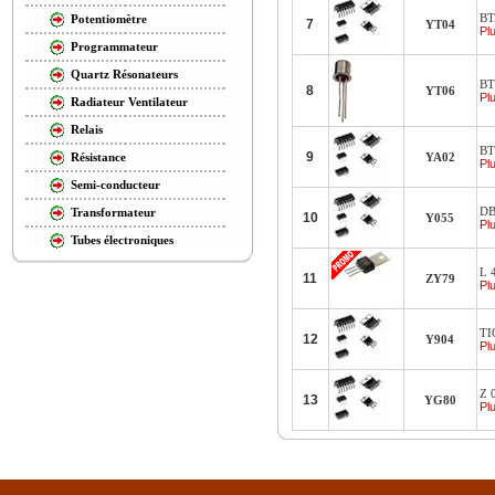
BT
Potentiomètre
7
YT04
Plu
Programmateur
Quartz Résonateurs
BT
8
YT06
Plu
Radiateur Ventilateur
Relais
BT
9
YA02
Résistance
Plu
Semi-conducteur
DB
Transformateur
10
Y055
Plu
Tubes électroniques
L 4
11
ZY79
Plu
TI
12
Y904
Plu
Z 
13
YG80
Plu