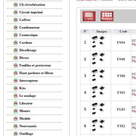
Ch réverbération
Circuit imprimé
Coffret
Condensateur
N°
Images
Code
Connectique
BT
1
YN94
Cordons
Plu
Décolletage
BT
Divers
2
YN98
Plu
Fusibles et protecteur
Haut parleurs et filtres
BT
3
YT00
Plu
Interrupteur
Kits
BT
4
YT03
Plu
Le soudage
Librairie
BT
5
YG81
Mesure
Plu
Module
BT
6
YT02
Nouveautés
Plu
Outillage