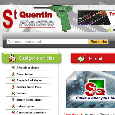
Aérosols et chimie
Alimentation
Ampoule Led Voyant
Batterie Accus Piles
Boutons
Buzzer Piezzo Micro
Cable et gaine
Cartes microcontroleur
Vous êtes ici :
Accueil
>
Semi-cond