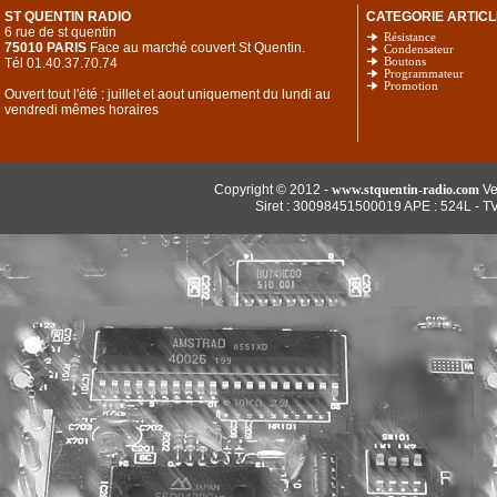
ST QUENTIN RADIO
CATEGORIE ARTICL
6 rue de st quentin
Résistance
75010 PARIS
Face au marché couvert St Quentin.
Condensateur
Tél 01.40.37.70.74
Boutons
Programmateur
Promotion
Ouvert tout l'été : juillet et aout uniquement du lundi au
vendredi mêmes horaires
Copyright © 2012 -
www.stquentin-radio.com
Ve
Siret : 30098451500019 APE : 524L - T