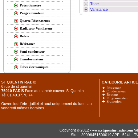
Triac
Potentiomètre
Varistance
Programmateur
Quartz Résonateurs
Radiateur Ventilateur
Relais
Résistance
Semi-conducteur
Transformateur
Tubes électroniques
ST QUENTIN RADIO
CATEGORIE ARTICL
6 rue de st quentin
Résistance
75010 PARIS
Face au marché couvert St Quentin.
Condensateur
Tél 01.40.37.70.74
Boutons
Programmateur
Promotion
Ouvert tout l'été : juillet et aout uniquement du lundi au
vendredi mêmes horaires
Copyright © 2012 -
www.stquentin-radio.com
Ve
Siret : 30098451500019 APE : 524L - T