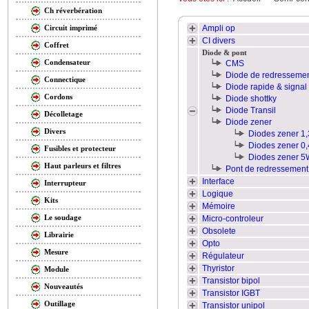
Ch réverbération
Ampli op
Circuit imprimé
CI divers
Coffret
Diode & pont
Condensateur
CMS
Diode de redresseme
Connectique
Diode rapide & signal
Cordons
Diode shottky
Diode Transil
Décolletage
Diode zener
Divers
Diodes zener 1
Diodes zener 0
Fusibles et protecteur
Diodes zener 5
Haut parleurs et filtres
Pont de redressement
Interface
Interrupteur
Logique
Kits
Mémoire
Le soudage
Micro-controleur
Obsolete
Librairie
Opto
Mesure
Régulateur
Thyristor
Module
Transistor bipol
Nouveautés
Transistor IGBT
Outillage
Transistor unipol