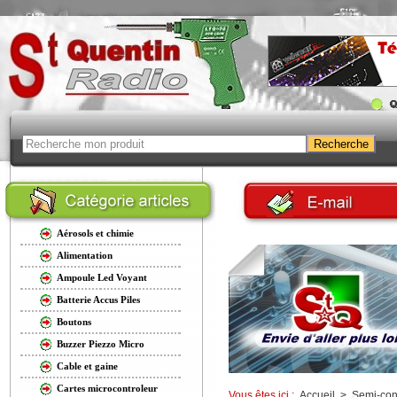
Aérosols et chimie
Alimentation
Ampoule Led Voyant
Batterie Accus Piles
Boutons
Buzzer Piezzo Micro
Cable et gaine
Cartes microcontroleur
Vous êtes ici :
Accueil
>
Semi-con