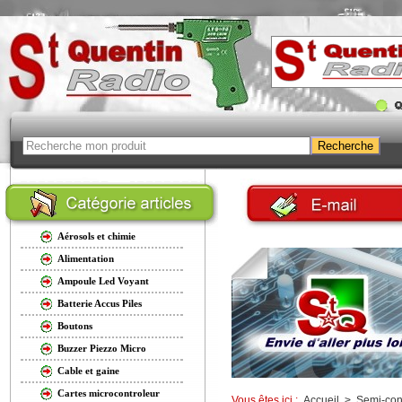
Aérosols et chimie
Alimentation
Ampoule Led Voyant
Batterie Accus Piles
Boutons
Buzzer Piezzo Micro
Cable et gaine
Cartes microcontroleur
Vous êtes ici :
Accueil
>
Semi-con