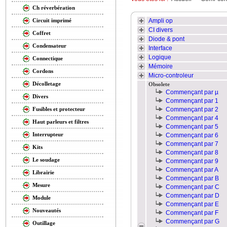
Ch réverbération
Ampli op
Circuit imprimé
CI divers
Coffret
Diode & pont
Condensateur
Interface
Logique
Connectique
Mémoire
Cordons
Micro-controleur
Décolletage
Obsolete
Commençant par µ
Divers
Commençant par 1
Commençant par 2
Fusibles et protecteur
Commençant par 4
Haut parleurs et filtres
Commençant par 5
Interrupteur
Commençant par 6
Commençant par 7
Kits
Commençant par 8
Le soudage
Commençant par 9
Commençant par A
Librairie
Commençant par B
Mesure
Commençant par C
Commençant par D
Module
Commençant par E
Nouveautés
Commençant par F
Commençant par G
Outillage