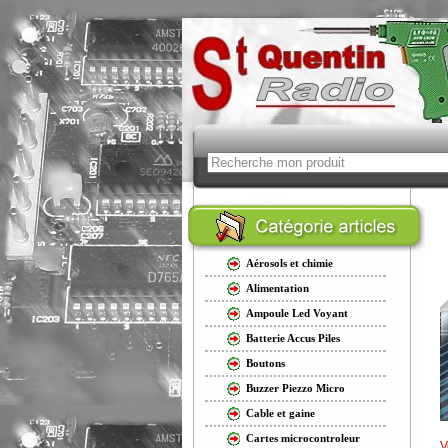
Aérosols et chimie
Alimentation
Ampoule Led Voyant
Batterie Accus Piles
Boutons
Buzzer Piezzo Micro
Cable et gaine
Cartes microcontroleur
V