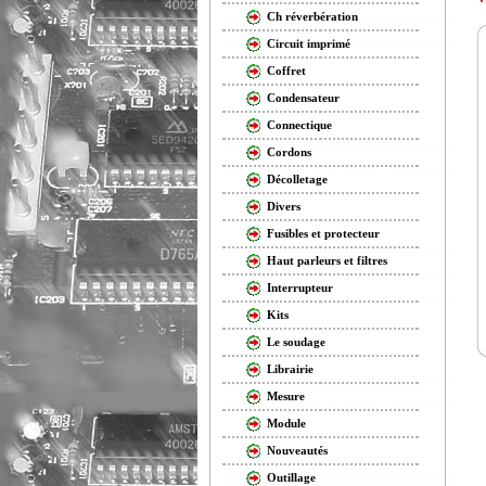
Ch réverbération
Circuit imprimé
Coffret
Condensateur
Connectique
Cordons
Décolletage
Divers
Fusibles et protecteur
Haut parleurs et filtres
Interrupteur
Kits
Le soudage
Librairie
Mesure
Module
Nouveautés
Outillage