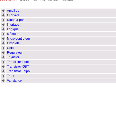
Ampli op
CI divers
Diode & pont
Interface
Logique
Mémoire
Micro-controleur
Obsolete
Opto
Régulateur
Thyristor
Transistor bipol
Transistor IGBT
Transistor unipol
Triac
Varistance