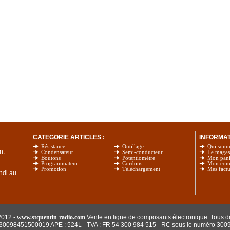
CATEGORIE ARTICLES :
INFORMATI
Résistance
Outillage
Qui som
n.
Condensateur
Semi-conducteur
Le magas
Boutons
Potentiomètre
Mon pani
Programmateur
Cordons
Mon com
Promotion
Téléchargement
Mes factu
undi au
2012 -
www.stquentin-radio.com
Vente en ligne de composants électronique. Tous dr
: 30098451500019 APE : 524L - TVA : FR 54 300 984 515
- RC sous le numéro 300