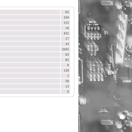
65
104
152
16
431
17
43
2045
63
85
9
139
2
58
13
9