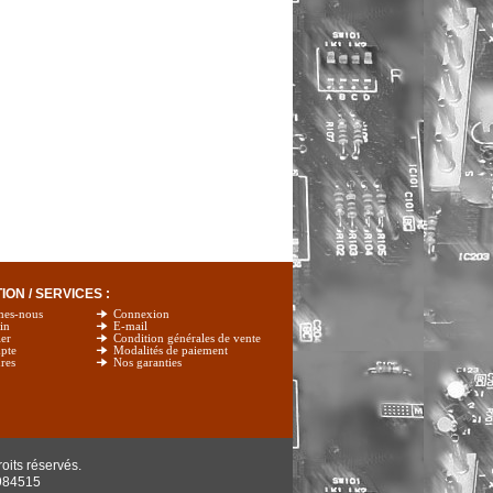
ON / SERVICES :
mes-nous
Connexion
in
E-mail
er
Condition générales de vente
pte
Modalités de paiement
res
Nos garanties
oits réservés.
984515