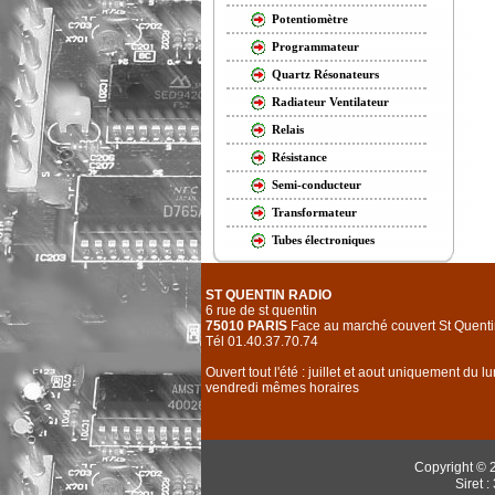
Potentiomètre
Programmateur
Quartz Résonateurs
Radiateur Ventilateur
Relais
Résistance
Semi-conducteur
Transformateur
Tubes électroniques
ST QUENTIN RADIO
6 rue de st quentin
75010 PARIS
Face au marché couvert St Quenti
Tél 01.40.37.70.74
Ouvert tout l'été : juillet et aout uniquement du l
vendredi mêmes horaires
Copyright © 
Siret 