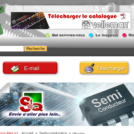
ous êtes ici :
Accueil
>
Semi-conducteur
>
Obsolete