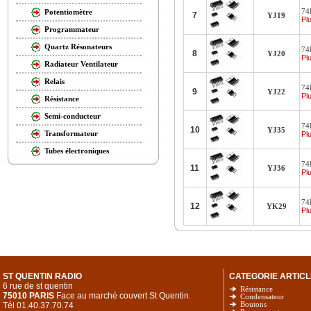
74
Potentiomètre
7
YJ19
Plu
Programmateur
Quartz Résonateurs
74
8
YJ20
Plu
Radiateur Ventilateur
Relais
74
9
YJ22
Plu
Résistance
Semi-conducteur
74
10
YJ35
Transformateur
Plu
Tubes électroniques
74
11
YJ36
Plu
74
12
YK29
Plu
ST QUENTIN RADIO
CATEGORIE ARTICL
6 rue de st quentin
Résistance
75010 PARIS
Face au marché couvert St Quentin.
Condensateur
Tél 01.40.37.70.74
Boutons