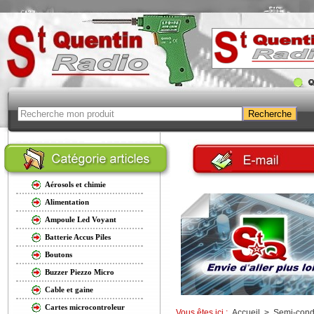
Aérosols et chimie
Alimentation
Ampoule Led Voyant
Batterie Accus Piles
Boutons
Buzzer Piezzo Micro
Cable et gaine
Cartes microcontroleur
Vous êtes ici :
Accueil
>
Semi-cond