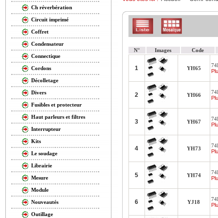
Ch réverbération
Circuit imprimé
Coffret
Condensateur
N°
Images
Code
Connectique
74
1
YH65
Cordons
Plu
Décolletage
74
Divers
2
YH66
Plu
Fusibles et protecteur
Haut parleurs et filtres
74
3
YH67
Plu
Interrupteur
Kits
74
4
YH73
Plu
Le soudage
Librairie
74
5
YH74
Mesure
Plu
Module
74
6
YJ18
Nouveautés
Plu
Outillage