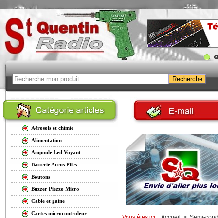
Aérosols et chimie
Alimentation
Ampoule Led Voyant
Batterie Accus Piles
Boutons
Buzzer Piezzo Micro
Cable et gaine
Cartes microcontroleur
Vous êtes ici :
Accueil
>
Semi-cond