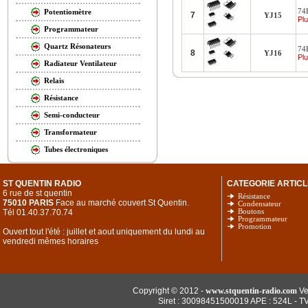
74H
Potentiomètre
7
YJ15
Plu
Programmateur
Quartz Résonateurs
74
8
YJ16
Plu
Radiateur Ventilateur
Relais
Résistance
Semi-conducteur
Transformateur
Tubes électroniques
ST QUENTIN RADIO
CATEGORIE ARTICL
6 rue de st quentin
Résistance
75010 PARIS
Face au marché couvert St Quentin.
Condensateur
Tél 01.40.37.70.74
Boutons
Programmateur
Promotion
Ouvert tout l'été : juillet et aout uniquement du lundi au
vendredi mêmes horaires
Copyright © 2012 -
www.stquentin-radio.com
Ve
Siret : 30098451500019 APE : 524L - T