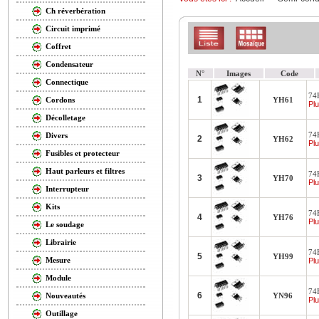
Ch réverbération
Circuit imprimé
Coffret
Condensateur
N°
Images
Code
Connectique
74
1
YH61
Cordons
Plu
Décolletage
74
Divers
2
YH62
Plu
Fusibles et protecteur
Haut parleurs et filtres
74
3
YH70
Plu
Interrupteur
Kits
74
4
YH76
Plu
Le soudage
Librairie
74H
5
YH99
Mesure
Plu
Module
74
6
YN96
Nouveautés
Plu
Outillage