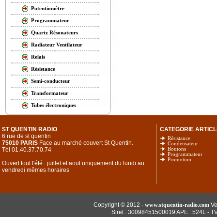
Potentiomètre
Programmateur
Quartz Résonateurs
Radiateur Ventilateur
Relais
Résistance
Semi-conducteur
Transformateur
Tubes électroniques
ST QUENTIN RADIO
CATEGORIE ARTICL
6 rue de st quentin
Résistance
75010 PARIS
Face au marché couvert St Quentin.
Condensateur
Tél 01.40.37.70.74
Boutons
Programmateur
Promotion
Ouvert tout l'été : juillet et aout uniquement du lundi au
vendredi mêmes horaires
Copyright © 2012 -
www.stquentin-radio.com
Ve
Siret : 30098451500019 APE : 524L - T