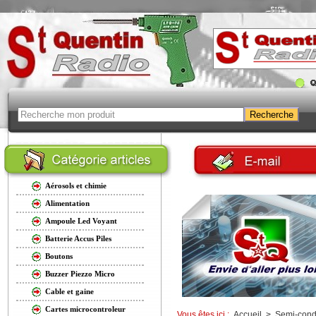
Aérosols et chimie
Alimentation
Ampoule Led Voyant
Batterie Accus Piles
Boutons
Buzzer Piezzo Micro
Cable et gaine
Cartes microcontroleur
Vous êtes ici :
Accueil
>
Semi-cond