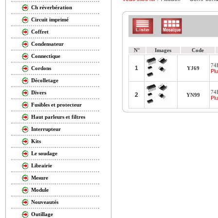
Ch réverbération
Circuit imprimé
Coffret
Condensateur
N°
Images
Code
Connectique
74
1
YJ69
Cordons
Plu
Décolletage
74
Divers
2
YN99
Plu
Fusibles et protecteur
Haut parleurs et filtres
Interrupteur
Kits
Le soudage
Librairie
Mesure
Module
Nouveautés
Outillage