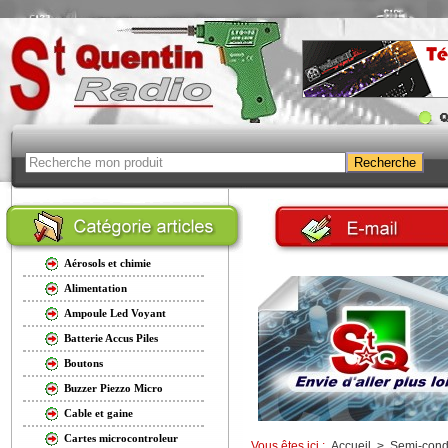
Aérosols et chimie
Alimentation
Ampoule Led Voyant
Batterie Accus Piles
Boutons
Buzzer Piezzo Micro
Cable et gaine
Cartes microcontroleur
Vous êtes ici :
Accueil
>
Semi-cond