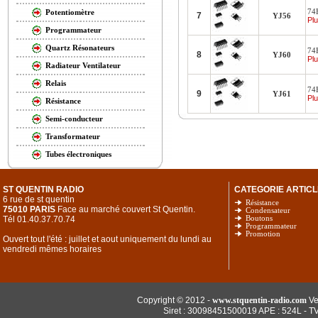
74
Potentiomètre
7
YJ56
Plu
Programmateur
Quartz Résonateurs
74H
8
YJ60
Plu
Radiateur Ventilateur
Relais
74H
9
YJ61
Plu
Résistance
Semi-conducteur
Transformateur
Tubes électroniques
ST QUENTIN RADIO
CATEGORIE ARTICL
6 rue de st quentin
Résistance
75010 PARIS
Face au marché couvert St Quentin.
Condensateur
Tél 01.40.37.70.74
Boutons
Programmateur
Promotion
Ouvert tout l'été : juillet et aout uniquement du lundi au
vendredi mêmes horaires
Copyright © 2012 -
www.stquentin-radio.com
Ve
Siret : 30098451500019 APE : 524L - T