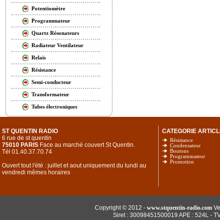
Potentiomètre
Programmateur
Quartz Résonateurs
Radiateur Ventilateur
Relais
Résistance
Semi-conducteur
Transformateur
Tubes électroniques
ST QUENTIN RADIO
CATEGORIE ARTICL
6 rue de st quentin
Résistance
75010 PARIS
Face au marché couvert St Quentin.
Condensateur
Tél 01.40.37.70.74
Boutons
Programmateur
Promotion
Ouvert tout l'été : juillet et aout uniquement du lundi au
vendredi mêmes horaires
Copyright © 2012 -
www.stquentin-radio.com
Ve
Siret : 30098451500019 APE : 524L - T