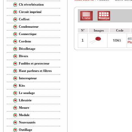
Ch réverbération
Circuit imprimé
Coffret
Condensateur
N°
Images
Code
Connectique
40
1
YD65
Cordons
Plu
Décolletage
Divers
Fusibles et protecteur
Haut parleurs et filtres
Interrupteur
Kits
Le soudage
Librairie
Mesure
Module
Nouveautés
Outillage