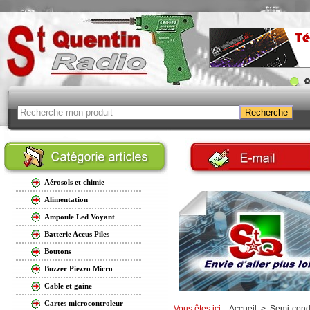
Aérosols et chimie
Alimentation
Ampoule Led Voyant
Batterie Accus Piles
Boutons
Buzzer Piezzo Micro
Cable et gaine
Cartes microcontroleur
Vous êtes ici :
Accueil
>
Semi-cond