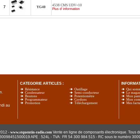
4538 CMS UDV=10
7
YG40
Plus d' information
CATEGORIE ARTICLES :
INFORMATI
Résistance
Outillage
Qui som
n.
Condensateur
Semi-conducteur
Le magas
Boutons
Potentiomètre
Mon pani
Programmateur
Cordons
Mon com
Promotion
Téléchargement
Mes factu
undi au
2012 -
www.stquentin-radio.com
Vente en ligne de composants électronique. Tous dr
: 30098451500019 APE : 524L - TVA : FR 54 300 984 515
- RC sous le numéro 300