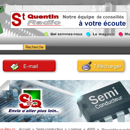
us êtes ici :
Accueil
>
Semi-conducteur
>
Logique
>
4000
>
Monostables et multiv