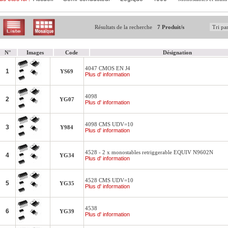
Résultats de la recherche
7 Produit/s
N°
Images
Code
Désignation
4047 CMOS EN J4
1
YS69
Plus d' information
4098
2
YG07
Plus d' information
4098 CMS UDV=10
3
Y984
Plus d' information
4528 - 2 x monostables retriggerable EQUIV N9602N
4
YG34
Plus d' information
4528 CMS UDV=10
5
YG35
Plus d' information
4538
6
YG39
Plus d' information