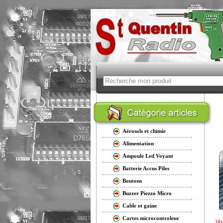
Aérosols et chimie
Alimentation
Ampoule Led Voyant
Batterie Accus Piles
Boutons
Buzzer Piezzo Micro
Cable et gaine
Cartes microcontroleur
Vo