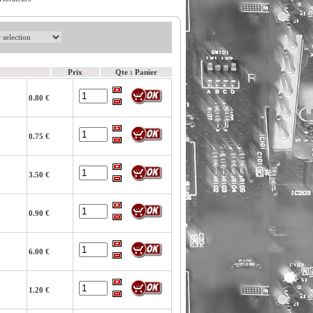
Prix
Qte : Panier
0.80 €
0.75 €
3.50 €
0.90 €
6.00 €
1.20 €