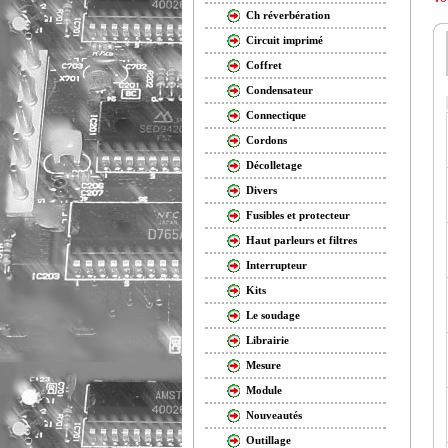
Ch réverbération
Circuit imprimé
Coffret
Condensateur
Connectique
Cordons
Décolletage
Divers
Fusibles et protecteur
Haut parleurs et filtres
Interrupteur
Kits
Le soudage
Librairie
Mesure
Module
Nouveautés
Outillage