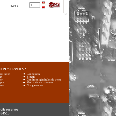
6.00 €
ON / SERVICES :
mes-nous
Connexion
in
E-mail
er
Condition générales de vente
pte
Modalités de paiement
res
Nos garanties
oits réservés.
984515