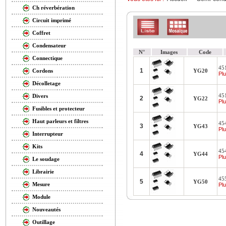
Ch réverbération
Circuit imprimé
Coffret
Condensateur
N°
Images
Code
Connectique
45
1
YG20
Cordons
Plu
Décolletage
451
Divers
2
YG22
Plu
Fusibles et protecteur
Haut parleurs et filtres
45
3
YG43
Plu
Interrupteur
Kits
45
4
YG44
Plu
Le soudage
Librairie
45
5
YG50
Mesure
Plu
Module
Nouveautés
Outillage