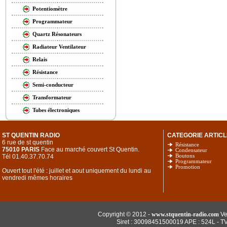
Potentiomètre
Programmateur
Quartz Résonateurs
Radiateur Ventilateur
Relais
Résistance
Semi-conducteur
Transformateur
Tubes électroniques
ST QUENTIN RADIO
CATEGORIE ARTICL
6 rue de st quentin
Résistance
75010 PARIS
Face au marché couvert St Quentin.
Condensateur
Tél 01.40.37.70.74
Boutons
Programmateur
Promotion
Ouvert tout l'été : juillet et aout uniquement du lundi au
vendredi mêmes horaires
Copyright © 2012 -
www.stquentin-radio.com
Ve
Siret : 30098451500019 APE : 524L - T