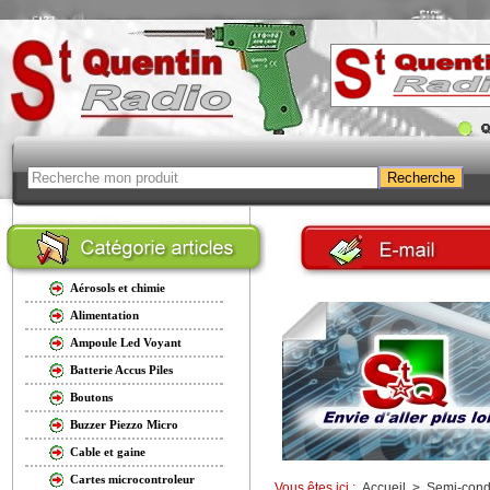
Aérosols et chimie
Alimentation
Ampoule Led Voyant
Batterie Accus Piles
Boutons
Buzzer Piezzo Micro
Cable et gaine
Cartes microcontroleur
Vous êtes ici :
Accueil
>
Semi-cond