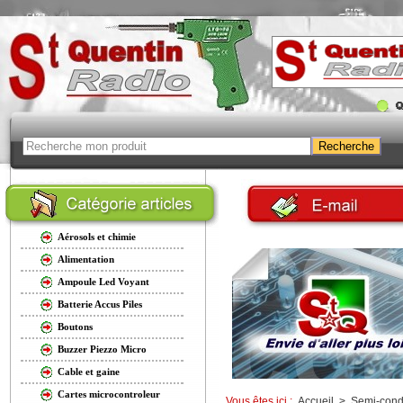
Aérosols et chimie
Alimentation
Ampoule Led Voyant
Batterie Accus Piles
Boutons
Buzzer Piezzo Micro
Cable et gaine
Cartes microcontroleur
Vous êtes ici :
Accueil
>
Semi-cond