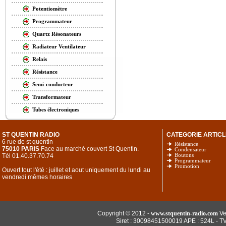
Potentiomètre
Programmateur
Quartz Résonateurs
Radiateur Ventilateur
Relais
Résistance
Semi-conducteur
Transformateur
Tubes électroniques
ST QUENTIN RADIO
CATEGORIE ARTICL
6 rue de st quentin
Résistance
75010 PARIS
Face au marché couvert St Quentin.
Condensateur
Tél 01.40.37.70.74
Boutons
Programmateur
Promotion
Ouvert tout l'été : juillet et aout uniquement du lundi au
vendredi mêmes horaires
Copyright © 2012 -
www.stquentin-radio.com
Ve
Siret : 30098451500019 APE : 524L - T