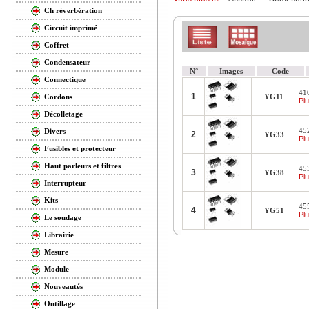
Ch réverbération
Circuit imprimé
Coffret
Condensateur
N°
Images
Code
Connectique
410
1
YG11
Cordons
Plu
Décolletage
45
Divers
2
YG33
Plu
Fusibles et protecteur
Haut parleurs et filtres
45
3
YG38
Plu
Interrupteur
Kits
455
4
YG51
Plu
Le soudage
Librairie
Mesure
Module
Nouveautés
Outillage