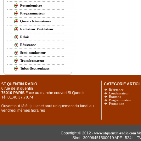
Potentiomètre
Programmateur
Quartz Résonateurs
Radiateur Ventilateur
Relais
Résistance
Semi-conducteur
Transformateur
Tubes électroniques
ST QUENTIN RADIO
CATEGORIE ARTICL
6 rue de st quentin
Résistance
75010 PARIS
Face au marché couvert St Quentin.
Condensateur
Tél 01.40.37.70.74
Boutons
Programmateur
Promotion
Ouvert tout l'été : juillet et aout uniquement du lundi au
vendredi mêmes horaires
Copyright © 2012 -
www.stquentin-radio.com
Ve
Siret : 30098451500019 APE : 524L - T