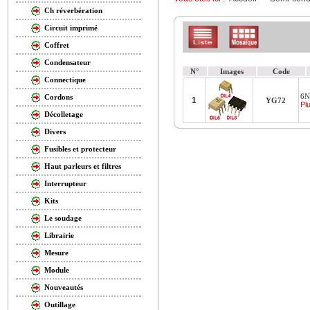
Ch réverbération
Circuit imprimé
Coffret
Condensateur
N°
Images
Code
Connectique
6N
Cordons
1
YG72
Plu
Décolletage
Divers
Fusibles et protecteur
Haut parleurs et filtres
Interrupteur
Kits
Le soudage
Librairie
Mesure
Module
Nouveautés
Outillage