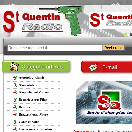
Aérosols et chimie
Alimentation
Ampoule Led Voyant
Batterie Accus Piles
Boutons
Buzzer Piezzo Micro
Cable et gaine
Cartes microcontroleur
Vous êtes ici :
Accueil
>
Semi-cond