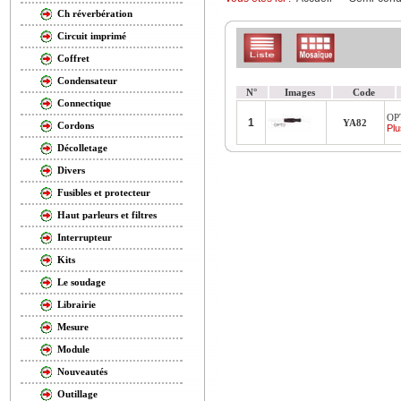
Ch réverbération
Circuit imprimé
Coffret
Condensateur
N°
Images
Code
Connectique
OP
1
YA82
Cordons
Plu
Décolletage
Divers
Fusibles et protecteur
Haut parleurs et filtres
Interrupteur
Kits
Le soudage
Librairie
Mesure
Module
Nouveautés
Outillage