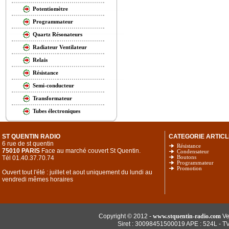
Potentiomètre
Programmateur
Quartz Résonateurs
Radiateur Ventilateur
Relais
Résistance
Semi-conducteur
Transformateur
Tubes électroniques
ST QUENTIN RADIO
CATEGORIE ARTICL
6 rue de st quentin
Résistance
75010 PARIS
Face au marché couvert St Quentin.
Condensateur
Tél 01.40.37.70.74
Boutons
Programmateur
Promotion
Ouvert tout l'été : juillet et aout uniquement du lundi au
vendredi mêmes horaires
Copyright © 2012 -
www.stquentin-radio.com
Ve
Siret : 30098451500019 APE : 524L - T