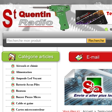
Aérosols et chimie
Alimentation
Ampoule Led Voyant
Batterie Accus Piles
Boutons
Buzzer Piezzo Micro
Cable et gaine
Cartes microcontroleur
Vous êtes ici :
Accueil
>
Semi-cond