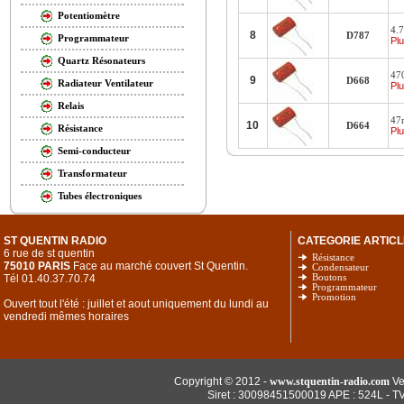
Potentiomètre
4.
8
D787
Programmateur
Plu
Quartz Résonateurs
47
9
D668
Radiateur Ventilateur
Plu
Relais
47
10
D664
Résistance
Plu
Semi-conducteur
Transformateur
Tubes électroniques
ST QUENTIN RADIO
CATEGORIE ARTICL
6 rue de st quentin
Résistance
75010 PARIS
Face au marché couvert St Quentin.
Condensateur
Tél 01.40.37.70.74
Boutons
Programmateur
Promotion
Ouvert tout l'été : juillet et aout uniquement du lundi au
vendredi mêmes horaires
Copyright © 2012 -
www.stquentin-radio.com
Ve
Siret : 30098451500019 APE : 524L - T