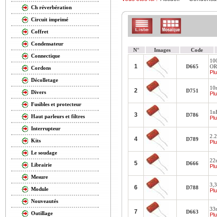
Ch réverbération
Circuit imprimé
Coffret
Condensateur
N°
Images
Code
Connectique
10
1
D665
OR
Cordons
Plu
Décolletage
10
2
D751
Divers
Plu
Fusibles et protecteur
1n
3
D786
Haut parleurs et filtres
Plu
Interrupteur
2.
4
D789
Kits
Plu
Le soudage
22
5
D666
Librairie
Plu
Mesure
3,
6
D788
Module
Plu
Nouveautés
33
7
D663
Outillage
Plu