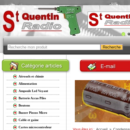
Aérosols et chimie
Alimentation
Ampoule Led Voyant
Batterie Accus Piles
Boutons
Buzzer Piezzo Micro
Cable et gaine
Cartes microcontroleur
Vous êtes ici :
Accueil
>
Condensat