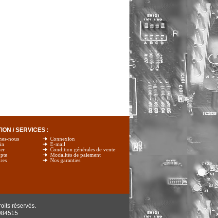
ON / SERVICES :
mes-nous
Connexion
in
E-mail
er
Condition générales de vente
pte
Modalités de paiement
res
Nos garanties
oits réservés.
984515