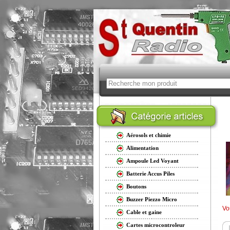
Aérosols et chimie
Alimentation
Ampoule Led Voyant
Batterie Accus Piles
Boutons
Buzzer Piezzo Micro
Vo
Cable et gaine
Cartes microcontroleur