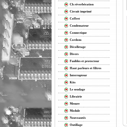
Ch réverbération
Circuit imprimé
Coffret
Condensateur
Connectique
Cordons
Décolletage
Divers
Fusibles et protecteur
Haut parleurs et filtres
Interrupteur
Kits
Le soudage
Librairie
Mesure
Module
Nouveautés
Outillage