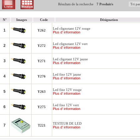
Résultats de la recherche
7 Produit/s
N°
Images
Code
Désignation
Led clignotant 12V rouge
1
Y262
Plus d' information
Led clignotant 12V vert
2
Y272
Plus d' information
Led cligotant 12V jaune
3
Y271
Plus d' information
Led fixe 12V jaune
4
Y276
Plus d' information
Led fixe 12V rouge
5
Y263
Plus d' information
Led fixe 12V vert
6
Y275
Plus d' information
TESTEUR DE LED
7
T221
Plus d' information