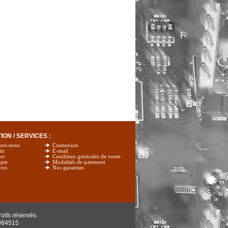
ON / SERVICES :
mes-nous
Connexion
in
E-mail
er
Condition générales de vente
pte
Modalités de paiement
res
Nos garanties
oits réservés.
984515