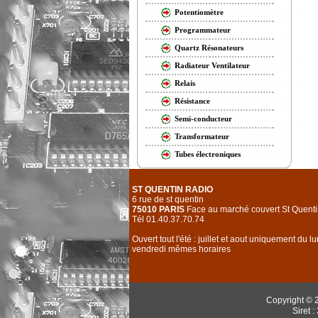
Potentiomètre
Programmateur
Quartz Résonateurs
Radiateur Ventilateur
Relais
Résistance
Semi-conducteur
Transformateur
Tubes électroniques
ST QUENTIN RADIO
6 rue de st quentin
75010 PARIS
Face au marché couvert St Quenti
Tél 01.40.37.70.74
Ouvert tout l'été : juillet et aout uniquement du l
vendredi mêmes horaires
Copyright © 
Siret 