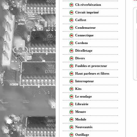
Ch réverbération
Circuit imprimé
Coffret
Condensateur
Connectique
Cordons
Décolletage
Divers
Fusibles et protecteur
Haut parleurs et filtres
Interrupteur
Kits
Le soudage
Librairie
Mesure
Module
Nouveautés
Outillage