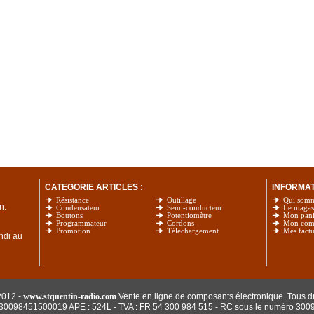
CATEGORIE ARTICLES :
INFORMATI
Résistance
Outillage
Qui som
n.
Condensateur
Semi-conducteur
Le magas
Boutons
Potentiomètre
Mon pani
Programmateur
Cordons
Mon com
Promotion
Téléchargement
Mes factu
undi au
2012 -
www.stquentin-radio.com
Vente en ligne de composants électronique. Tous dr
: 30098451500019 APE : 524L - TVA : FR 54 300 984 515
- RC sous le numéro 300