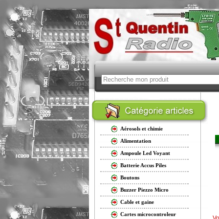
Aérosols et chimie
Alimentation
Ampoule Led Voyant
Batterie Accus Piles
Boutons
Buzzer Piezzo Micro
Cable et gaine
Cartes microcontroleur
Vo