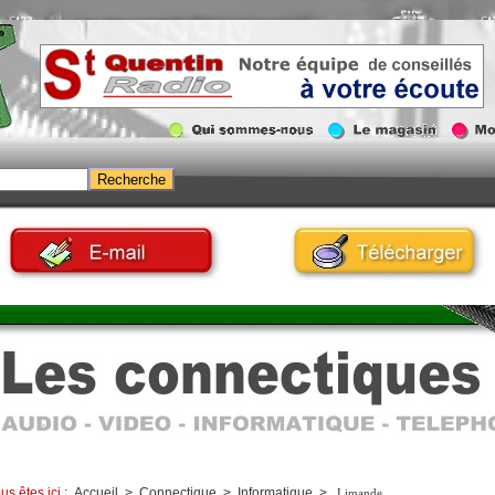
us êtes ici :
Accueil
>
Connectique
>
Informatique
>
Limande