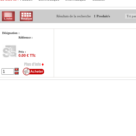
Résultats de la recherche
1 Produit/s
Désignation :
Référence :
Prix :
0.00 € TTc