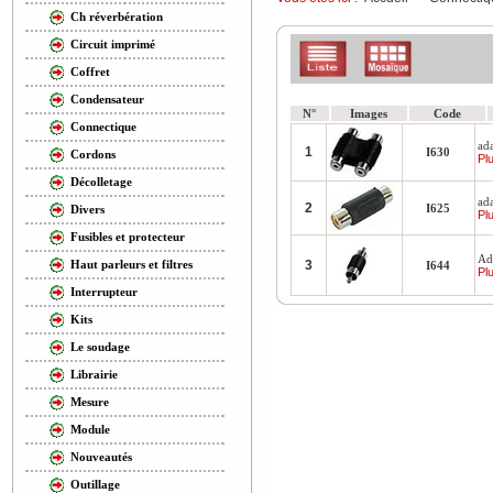
Ch réverbération
Circuit imprimé
Coffret
Condensateur
N°
Images
Code
Connectique
ad
1
I630
Cordons
Plu
Décolletage
ad
2
I625
Divers
Plu
Fusibles et protecteur
Ad
3
Haut parleurs et filtres
I644
Plu
Interrupteur
Kits
Le soudage
Librairie
Mesure
Module
Nouveautés
Outillage