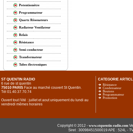
Potentiomètre
Programmateur
Quartz Résonateurs
Radiateur Ventilateur
Relais
Résistance
Semi-conducteur
Transformateur
Tubes électroniques
ST QUENTIN RADIO
CATEGORIE ARTICL
6 rue de st quentin
Résistance
75010 PARIS
Face au marché couvert St Quentin.
Condensateur
Tél 01.40.37.70.74
Boutons
Programmateur
Promotion
Ouvert tout l'été : juillet et aout uniquement du lundi au
vendredi mêmes horaires
Copyright © 2012 -
www.stquentin-radio.com
Ve
Siret : 30098451500019 APE : 524L - T