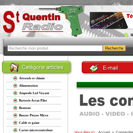
Aérosols et chimie
Alimentation
Ampoule Led Voyant
Batterie Accus Piles
Boutons
Buzzer Piezzo Micro
Cable et gaine
Cartes microcontroleur
Vous êtes ici :
Accueil
>
Connectiq