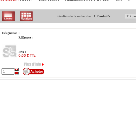
Résultats de la recherche
1 Produit/s
Désignation :
Référence :
Prix :
0.00 € TTc