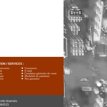
ON / SERVICES :
mes-nous
Connexion
in
E-mail
er
Condition générales de vente
pte
Modalités de paiement
res
Nos garanties
oits réservés.
984515