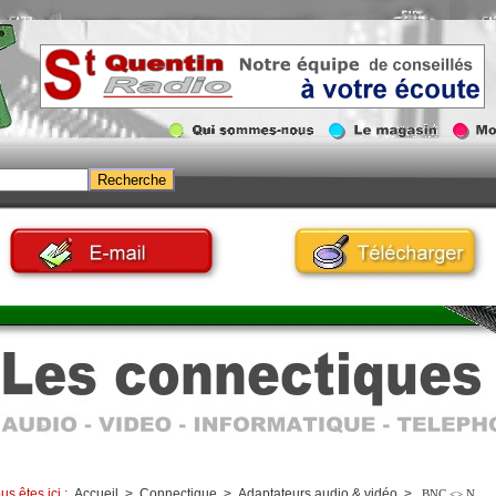
us êtes ici :
Accueil
>
Connectique
>
Adaptateurs audio & vidéo
>
BNC <> N