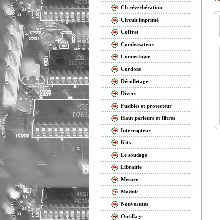
Ch réverbération
Circuit imprimé
Coffret
Condensateur
Connectique
Cordons
Décolletage
Divers
Fusibles et protecteur
Haut parleurs et filtres
Interrupteur
Kits
Le soudage
Librairie
Mesure
Module
Nouveautés
Outillage