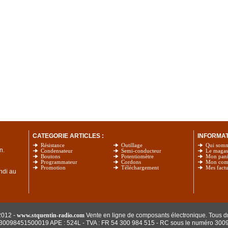
CATEGORIE ARTICLES :
INFORMATI
Résistance
Outillage
Qui som
n.
Condensateur
Semi-conducteur
Le magas
Boutons
Potentiomètre
Mon pani
Programmateur
Cordons
Mon com
Promotion
Téléchargement
Mes factu
undi au
2012 -
www.stquentin-radio.com
Vente en ligne de composants électronique. Tous dr
: 30098451500019 APE : 524L - TVA : FR 54 300 984 515
- RC sous le numéro 300