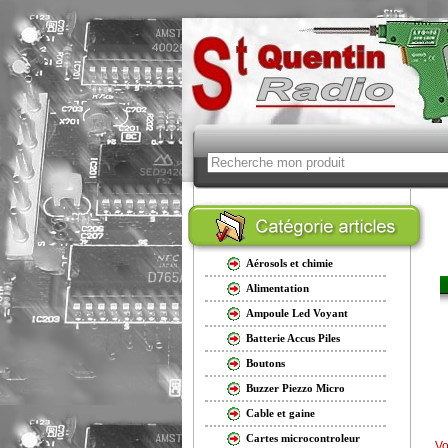
Aérosols et chimie
Alimentation
Ampoule Led Voyant
Batterie Accus Piles
Boutons
Buzzer Piezzo Micro
Cable et gaine
Cartes microcontroleur
Vo