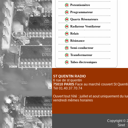
Potentiomètre
Programmateur
Quartz Résonateurs
Radiateur Ventilateur
Relais
Résistance
Semi-conducteur
Transformateur
Tubes électroniques
ST QUENTIN RADIO
6 rue de st quentin
75010 PARIS
Face au marché couvert St Quenti
Tél 01.40.37.70.74
Ouvert tout l'été : juillet et aout uniquement du l
vendredi mêmes horaires
Copyright © 
Siret 