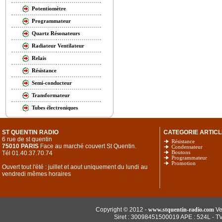
Potentiomètre
Programmateur
Quartz Résonateurs
Radiateur Ventilateur
Relais
Résistance
Semi-conducteur
Transformateur
Tubes électroniques
ST QUENTIN RADIO
CATEGORIE ARTICL
6 rue de st quentin
Résistance
75010 PARIS
Face au marché couvert St Quentin.
Condensateur
Tél 01.40.37.70.74
Boutons
Programmateur
Promotion
Ouvert tout l'été : juillet et aout uniquement du lundi au
vendredi mêmes horaires
Copyright © 2012 -
www.stquentin-radio.com
Ve
Siret : 30098451500019 APE : 524L - T