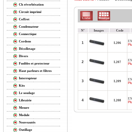
Ch réverbération
Circuit imprimé
Coffret
Condensateur
N°
Images
Code
Connectique
EN
Cordons
1
L206
Plu
Décolletage
Divers
EN
2
L207
Fusibles et protecteur
Plu
Haut parleurs et filtres
Interrupteur
EN
3
L209
Plu
Kits
Le soudage
EN
4
L208
Librairie
Plu
Mesure
Module
Nouveautés
Outillage