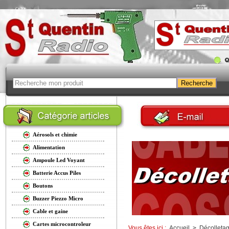
Aérosols et chimie
Alimentation
Ampoule Led Voyant
Batterie Accus Piles
Boutons
Buzzer Piezzo Micro
Cable et gaine
Cartes microcontroleur
Vous êtes ici :
Accueil
>
Décolleta