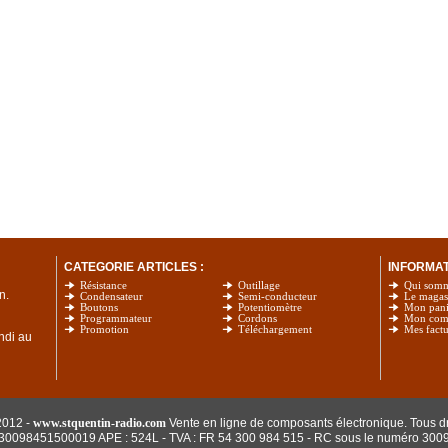
CATEGORIE ARTICLES :
INFORMATI
Résistance
Outillage
Qui som
n.
Condensateur
Semi-conducteur
Le magas
Boutons
Potentiomètre
Mon pani
Programmateur
Cordons
Mon com
Promotion
Téléchargement
Mes factu
undi au
2012 -
www.stquentin-radio.com
Vente en ligne de composants électronique. Tous dr
: 30098451500019 APE : 524L - TVA : FR 54 300 984 515
- RC sous le numéro 300