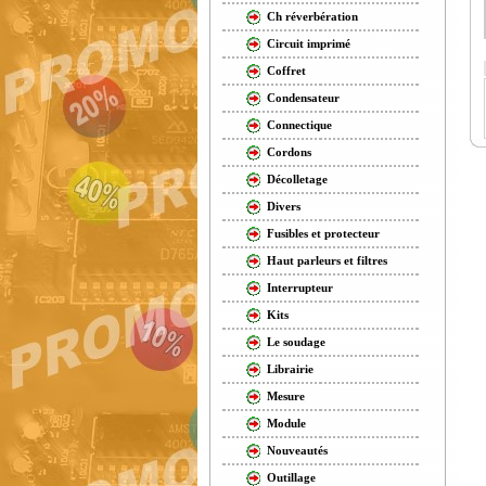
Ch réverbération
Circuit imprimé
Coffret
Condensateur
Connectique
Cordons
Décolletage
Divers
Fusibles et protecteur
Haut parleurs et filtres
Interrupteur
Kits
Le soudage
Librairie
Mesure
Module
Nouveautés
Outillage