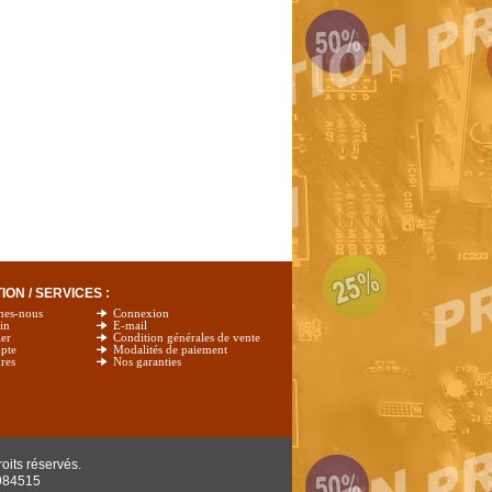
ON / SERVICES :
mes-nous
Connexion
in
E-mail
er
Condition générales de vente
pte
Modalités de paiement
res
Nos garanties
oits réservés.
984515