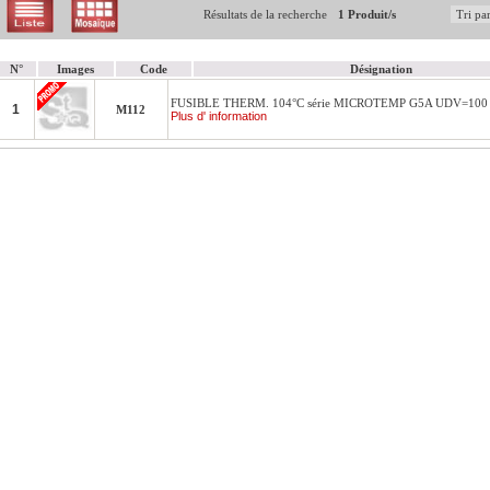
Résultats de la recherche
1 Produit/s
N°
Images
Code
Désignation
FUSIBLE THERM. 104°C série MICROTEMP G5A UDV=100
1
M112
Plus d' information