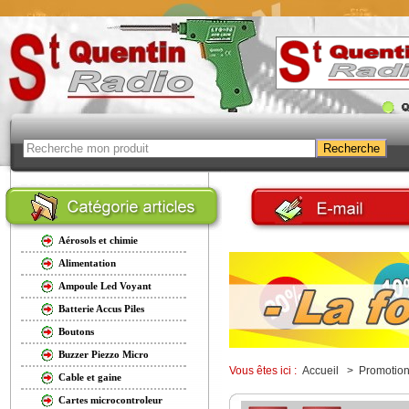
Aérosols et chimie
Alimentation
Ampoule Led Voyant
Batterie Accus Piles
Boutons
Buzzer Piezzo Micro
Vous êtes ici :
Accueil
> Promotio
Cable et gaine
Cartes microcontroleur