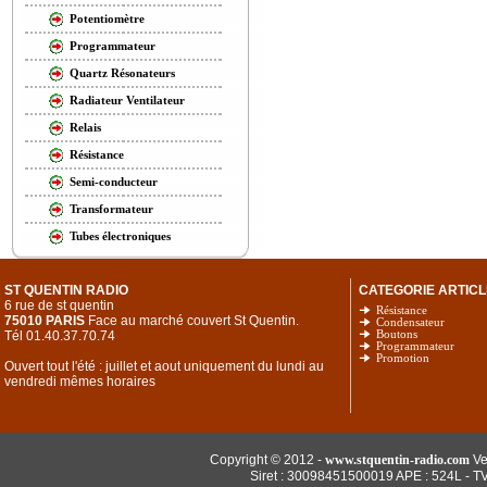
Potentiomètre
Programmateur
Quartz Résonateurs
Radiateur Ventilateur
Relais
Résistance
Semi-conducteur
Transformateur
Tubes électroniques
ST QUENTIN RADIO
CATEGORIE ARTICL
6 rue de st quentin
Résistance
75010 PARIS
Face au marché couvert St Quentin.
Condensateur
Tél 01.40.37.70.74
Boutons
Programmateur
Promotion
Ouvert tout l'été : juillet et aout uniquement du lundi au
vendredi mêmes horaires
Copyright © 2012 -
www.stquentin-radio.com
Ve
Siret : 30098451500019 APE : 524L - T