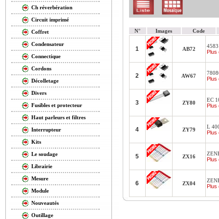
Ch réverbération
Circuit imprimé
N°
Images
Code
Coffret
Condensateur
4583
1
AB72
Plus 
Connectique
Cordons
7808C
2
AW67
Plus 
Décolletage
Divers
EC 10
3
ZY80
Fusibles et protecteur
Plus 
Haut parleurs et filtres
L 400
4
ZY79
Interrupteur
Plus 
Kits
ZENE
Le soudage
5
ZX16
Plus 
Librairie
Mesure
ZEN
6
ZX04
Plus 
Module
Nouveautés
Outillage