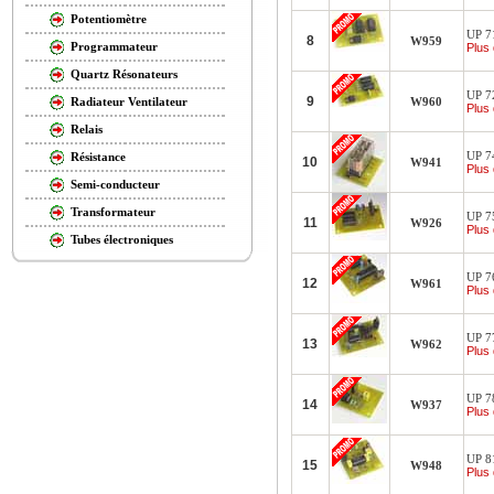
Potentiomètre
UP 71
8
W959
Programmateur
Plus 
Quartz Résonateurs
UP 72
9
W960
Radiateur Ventilateur
Plus 
Relais
UP 74
Résistance
10
W941
Plus 
Semi-conducteur
Transformateur
UP 75
11
W926
Plus 
Tubes électroniques
UP 76
12
W961
Plus 
UP 77
13
W962
Plus 
UP 78
14
W937
Plus 
UP 81
15
W948
Plus 