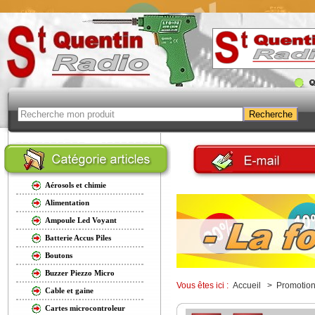
Aérosols et chimie
Alimentation
Ampoule Led Voyant
Batterie Accus Piles
Boutons
Buzzer Piezzo Micro
Vous êtes ici :
Accueil
> Promotio
Cable et gaine
Cartes microcontroleur