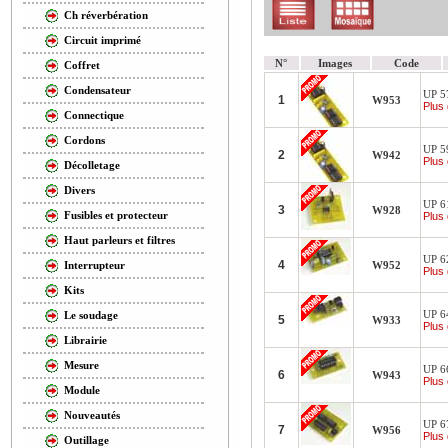
Ch réverbération
Circuit imprimé
N°
Images
Code
Coffret
Condensateur
UP 57
1
W953
Plus 
Connectique
Cordons
UP 59
2
W942
Plus 
Décolletage
Divers
UP 61
3
W928
Fusibles et protecteur
Plus 
Haut parleurs et filtres
UP 62
4
W952
Interrupteur
Plus 
Kits
UP 64
Le soudage
5
W933
Plus 
Librairie
Mesure
UP 66
6
W943
Plus 
Module
Nouveautés
UP 67
7
W956
Plus 
Outillage