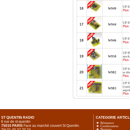
UP 83
16
W949
Plus 
UP 85
17
W944
Plus 
UP 87
18
W946
Plus 
UP 8
19
W950
stock
Plus 
UP 9
20
W982
et dé
Plus 
UP 9
(cant
21
W983
aigui
Plus 
ST QUENTIN RADIO
CATEGORIE ARTICL
6 rue de st quentin
Résistance
75010 PARIS
Face au marché couvert St Quentin.
Condensateur
Tél 01.40.37.70.74
Boutons