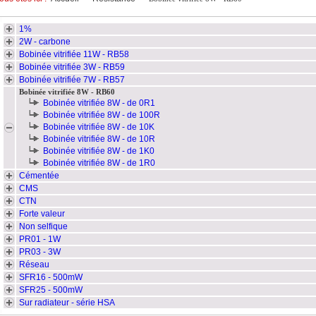
1%
2W - carbone
Bobinée vitrifiée 11W - RB58
Bobinée vitrifiée 3W - RB59
Bobinée vitrifiée 7W - RB57
Bobinée vitrifiée 8W - RB60
Bobinée vitrifiée 8W - de 0R1
Bobinée vitrifiée 8W - de 100R
Bobinée vitrifiée 8W - de 10K
Bobinée vitrifiée 8W - de 10R
Bobinée vitrifiée 8W - de 1K0
Bobinée vitrifiée 8W - de 1R0
Cémentée
CMS
CTN
Forte valeur
Non selfique
PR01 - 1W
PR03 - 3W
Réseau
SFR16 - 500mW
SFR25 - 500mW
Sur radiateur - série HSA