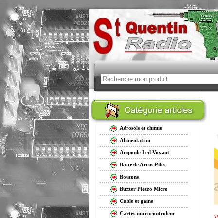
Aérosols et chimie
Alimentation
Ampoule Led Voyant
Batterie Accus Piles
Boutons
Buzzer Piezzo Micro
Cable et gaine
Cartes microcontroleur
V