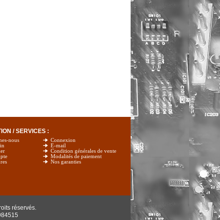
ON / SERVICES :
mes-nous
Connexion
in
E-mail
er
Condition générales de vente
pte
Modalités de paiement
res
Nos garanties
oits réservés.
984515