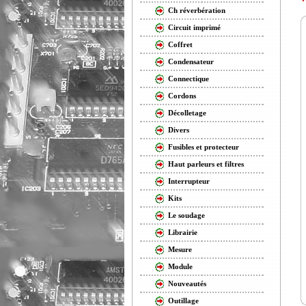
Ch réverbération
Circuit imprimé
Coffret
Condensateur
Connectique
Cordons
Décolletage
Divers
Fusibles et protecteur
Haut parleurs et filtres
Interrupteur
Kits
Le soudage
Librairie
Mesure
Module
Nouveautés
Outillage