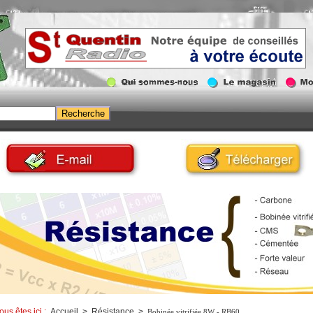
ous êtes ici :
Accueil
>
Résistance
>
Bobinée vitrifiée 8W - RB60