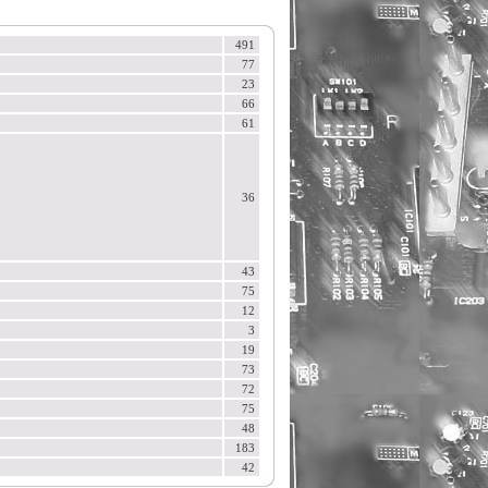
491
77
23
66
61
36
43
75
12
3
19
73
72
75
48
183
42