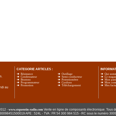
CATEGORIE ARTICLES :
INFORMATI
Résistance
Outillage
Qui som
n.
Condensateur
Semi-conducteur
Le magas
Boutons
Potentiomètre
Mon pani
Programmateur
Cordons
Mon com
Promotion
Téléchargement
Mes factu
undi au
2012 -
www.stquentin-radio.com
Vente en ligne de composants électronique. Tous dr
: 30098451500019 APE : 524L - TVA : FR 54 300 984 515
- RC sous le numéro 300