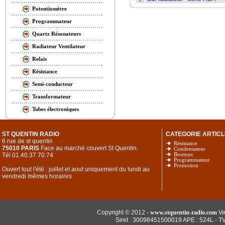
Potentiomètre
Programmateur
Quartz Résonateurs
Radiateur Ventilateur
Relais
Résistance
Semi-conducteur
Transformateur
Tubes électroniques
ST QUENTIN RADIO
CATEGORIE ARTICL
6 rue de st quentin
Résistance
75010 PARIS
Face au marché couvert St Quentin.
Condensateur
Tél 01.40.37.70.74
Boutons
Programmateur
Promotion
Ouvert tout l'été : juillet et aout uniquement du lundi au
vendredi mêmes horaires
Copyright © 2012 -
www.stquentin-radio.com
Ve
Siret : 30098451500019 APE : 524L - T