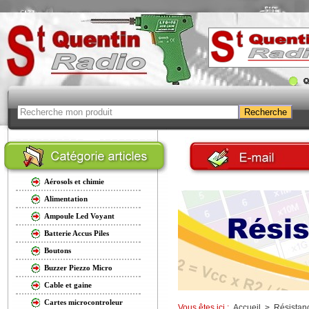
Aérosols et chimie
Alimentation
Ampoule Led Voyant
Batterie Accus Piles
Boutons
Buzzer Piezzo Micro
Cable et gaine
Cartes microcontroleur
Vous êtes ici :
Accueil
>
Résistan