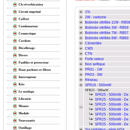
Ch réverbération
1%
Circuit imprimé
2W - carbone
Coffret
Bobinée vitrifiée 11W - RB5
Condensateur
Bobinée vitrifiée 3W - RB59
Bobinée vitrifiée 7W - RB57
Connectique
Bobinée vitrifiée 8W - RB60
Cordons
Cémentée
Décolletage
CMS
CTN
Divers
Forte valeur
Fusibles et protecteur
Non selfique
PR01 - 1W
Haut parleurs et filtres
PR03 - 3W
Interrupteur
Réseau
Kits
SFR16 - 500mW
SFR25 - 500mW
Le soudage
SFR25 - 500mW - De 
Librairie
SFR25 - 500mW - De 
SFR25 - 500mW - De 
Mesure
SFR25 - 500mW - De 
Module
SFR25 - 500mW - De 
SFR25 - 500mW - De 
Nouveautés
SFR25 - 500mW - De 
Outillage
Sur radiateur - série HSA