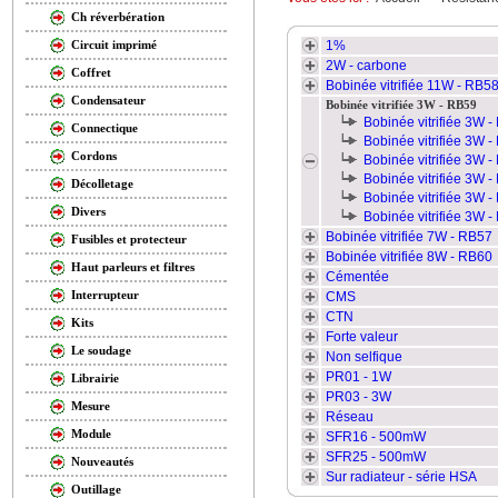
Ch réverbération
1%
Circuit imprimé
2W - carbone
Coffret
Bobinée vitrifiée 11W - RB5
Condensateur
Bobinée vitrifiée 3W - RB59
Bobinée vitrifiée 3W 
Connectique
Bobinée vitrifiée 3W 
Cordons
Bobinée vitrifiée 3W -
Bobinée vitrifiée 3W 
Décolletage
Bobinée vitrifiée 3W -
Divers
Bobinée vitrifiée 3W 
Bobinée vitrifiée 7W - RB57
Fusibles et protecteur
Bobinée vitrifiée 8W - RB60
Haut parleurs et filtres
Cémentée
Interrupteur
CMS
CTN
Kits
Forte valeur
Le soudage
Non selfique
PR01 - 1W
Librairie
PR03 - 3W
Mesure
Réseau
Module
SFR16 - 500mW
SFR25 - 500mW
Nouveautés
Sur radiateur - série HSA
Outillage