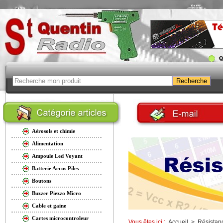
Aérosols et chimie
Alimentation
Ampoule Led Voyant
Batterie Accus Piles
Boutons
Buzzer Piezzo Micro
Cable et gaine
Cartes microcontroleur
Vous êtes ici :
Accueil
>
Résistan