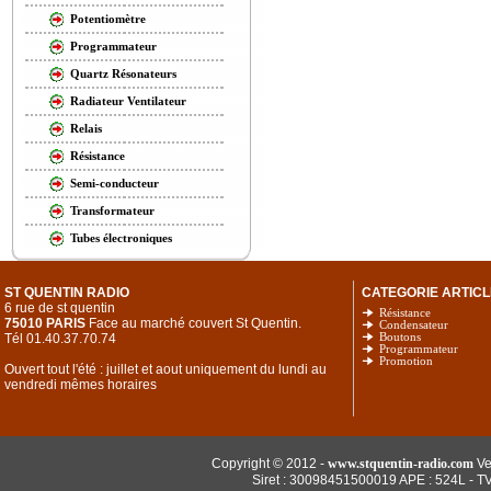
Potentiomètre
Programmateur
Quartz Résonateurs
Radiateur Ventilateur
Relais
Résistance
Semi-conducteur
Transformateur
Tubes électroniques
ST QUENTIN RADIO
CATEGORIE ARTICL
6 rue de st quentin
Résistance
75010 PARIS
Face au marché couvert St Quentin.
Condensateur
Tél 01.40.37.70.74
Boutons
Programmateur
Promotion
Ouvert tout l'été : juillet et aout uniquement du lundi au
vendredi mêmes horaires
Copyright © 2012 -
www.stquentin-radio.com
Ve
Siret : 30098451500019 APE : 524L - T