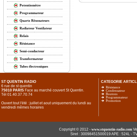
Potentiomètre
Programmateur
Quartz Résonateurs
Radiateur Ventilateur
Relais
Résistance
Semi-conducteur
Transformateur
Tubes électroniques
ST QUENTIN RADIO
CATEGORIE ARTICL
6 rue de st quentin
Résistance
75010 PARIS
Face au marché couvert St Quentin.
Condensateur
Tél 01.40.37.70.74
Boutons
Programmateur
Promotion
Ouvert tout l'été : juillet et aout uniquement du lundi au
vendredi mêmes horaires
Copyright © 2012 -
www.stquentin-radio.com
Ve
Siret : 30098451500019 APE : 524L - T