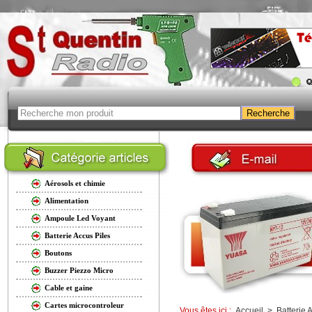
Aérosols et chimie
Alimentation
Ampoule Led Voyant
Batterie Accus Piles
Boutons
Buzzer Piezzo Micro
Cable et gaine
Cartes microcontroleur
Vous êtes ici :
Accueil
>
Batterie 