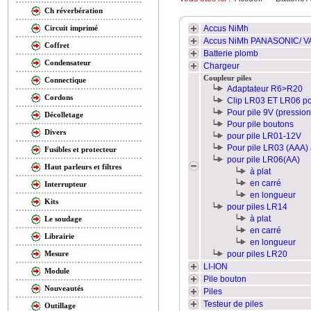
Ch réverbération
Accus NiMh
Circuit imprimé
Accus NiMh PANASONIC/ V
Coffret
Batterie plomb
Condensateur
Chargeur
Coupleur piles
Connectique
Adaptateur R6>R20
Cordons
Clip LR03 ET LR06 po
Pour pile 9V (pression
Décolletage
Pour pile boutons
Divers
pour pile LR01-12V
Pour pile LR03 (AAA) 
Fusibles et protecteur
pour pile LR06(AA)
Haut parleurs et filtres
à plat
en carré
Interrupteur
en longueur
Kits
pour piles LR14
à plat
Le soudage
en carré
Librairie
en longueur
pour piles LR20
Mesure
LI-ION
Module
Pile bouton
Nouveautés
Piles
Testeur de piles
Outillage