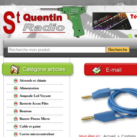
Aérosols et chimie
Alimentation
Ampoule Led Voyant
Batterie Accus Piles
Boutons
Buzzer Piezzo Micro
Cable et gaine
Cartes microcontroleur
Vous êtes ici :
Accueil
>
Cordons