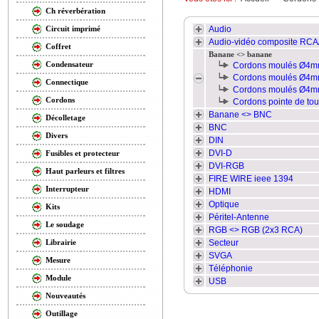
Ch réverbération
Audio
Circuit imprimé
Audio-vidéo composite RC
Coffret
Banane <> banane
Condensateur
Cordons moulés Ø4mm
Cordons moulés Ø4m
Connectique
Cordons moulés Ø4mm
Cordons
Cordons pointe de to
Banane <> BNC
Décolletage
BNC
Divers
DIN
DVI-D
Fusibles et protecteur
DVI-RGB
Haut parleurs et filtres
FIRE WIRE ieee 1394
Interrupteur
HDMI
Optique
Kits
Péritel-Antenne
Le soudage
RGB <> RGB (2x3 RCA)
Secteur
Librairie
SVGA
Mesure
Téléphonie
Module
USB
Nouveautés
Outillage