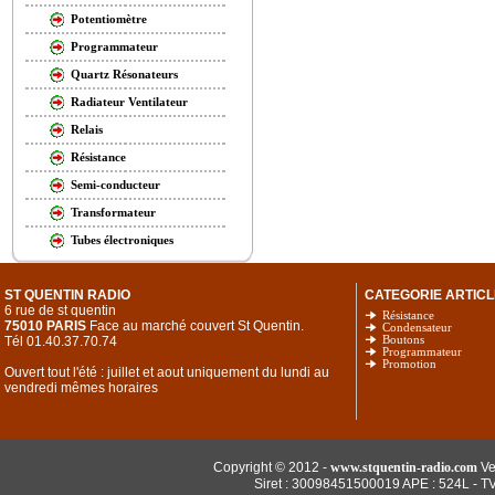
Potentiomètre
Programmateur
Quartz Résonateurs
Radiateur Ventilateur
Relais
Résistance
Semi-conducteur
Transformateur
Tubes électroniques
ST QUENTIN RADIO
CATEGORIE ARTICL
6 rue de st quentin
Résistance
75010 PARIS
Face au marché couvert St Quentin.
Condensateur
Tél 01.40.37.70.74
Boutons
Programmateur
Promotion
Ouvert tout l'été : juillet et aout uniquement du lundi au
vendredi mêmes horaires
Copyright © 2012 -
www.stquentin-radio.com
Ve
Siret : 30098451500019 APE : 524L - T