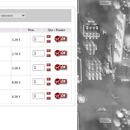
Prix
Qte : Panier
3.20 €
2.70 €
3.50 €
8.00 €
4.50 €