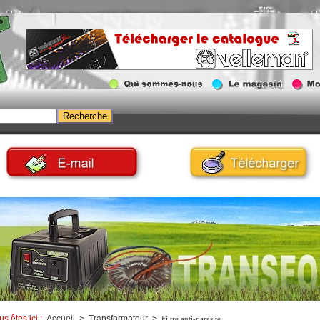
us êtes ici :
Accueil
>
Transformateur
>
Filtre anti-parasite