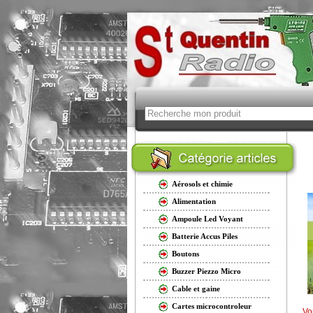
Aérosols et chimie
Alimentation
Ampoule Led Voyant
Batterie Accus Piles
Boutons
Buzzer Piezzo Micro
Cable et gaine
Cartes microcontroleur
Vo