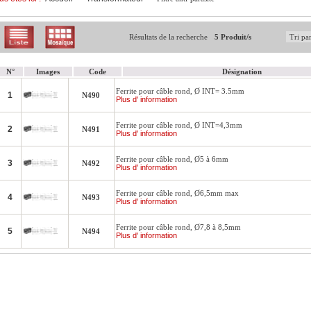
Résultats de la recherche
5 Produit/s
N°
Images
Code
Désignation
Ferrite pour câble rond, Ø INT= 3.5mm
1
N490
Plus d' information
Ferrite pour câble rond, Ø INT=4,3mm
2
N491
Plus d' information
Ferrite pour câble rond, Ø5 à 6mm
3
N492
Plus d' information
Ferrite pour câble rond, Ø6,5mm max
4
N493
Plus d' information
Ferrite pour câble rond, Ø7,8 à 8,5mm
5
N494
Plus d' information