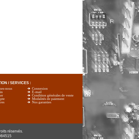
ON / SERVICES :
mes-nous
Connexion
in
E-mail
er
Condition générales de vente
pte
Modalités de paiement
res
Nos garanties
oits réservés.
984515