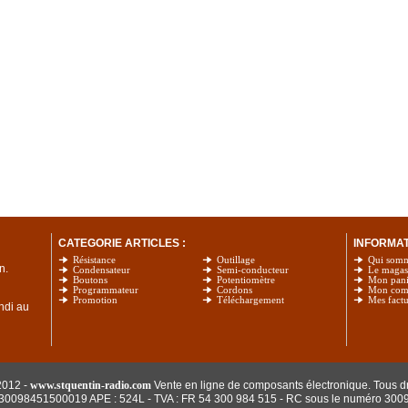
CATEGORIE ARTICLES :
INFORMATI
Résistance
Outillage
Qui som
n.
Condensateur
Semi-conducteur
Le magas
Boutons
Potentiomètre
Mon pani
Programmateur
Cordons
Mon com
Promotion
Téléchargement
Mes factu
undi au
2012 -
www.stquentin-radio.com
Vente en ligne de composants électronique. Tous dr
: 30098451500019 APE : 524L - TVA : FR 54 300 984 515
- RC sous le numéro 300