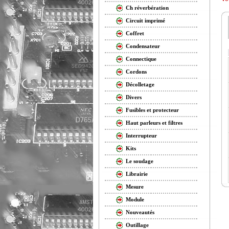
Ch réverbération
Circuit imprimé
Coffret
Condensateur
Connectique
Cordons
Décolletage
Divers
Fusibles et protecteur
Haut parleurs et filtres
Interrupteur
Kits
Le soudage
Librairie
Mesure
Module
Nouveautés
Outillage