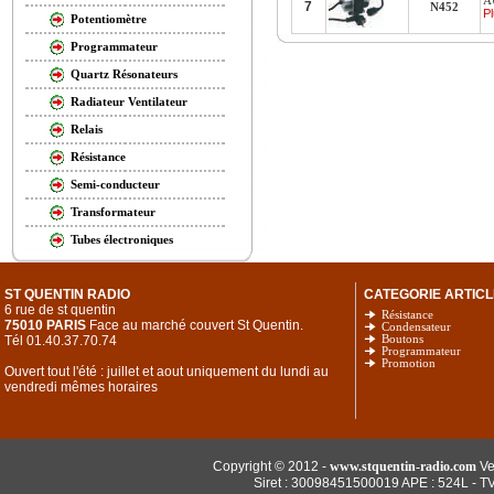
A
7
N452
Pl
Potentiomètre
Programmateur
Quartz Résonateurs
Radiateur Ventilateur
Relais
Résistance
Semi-conducteur
Transformateur
Tubes électroniques
ST QUENTIN RADIO
CATEGORIE ARTICL
6 rue de st quentin
Résistance
75010 PARIS
Face au marché couvert St Quentin.
Condensateur
Tél 01.40.37.70.74
Boutons
Programmateur
Promotion
Ouvert tout l'été : juillet et aout uniquement du lundi au
vendredi mêmes horaires
Copyright © 2012 -
www.stquentin-radio.com
Ve
Siret : 30098451500019 APE : 524L - T