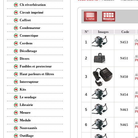
Ch réverbération
Circuit imprimé
Coffret
Condensateur
N°
Images
Code
Connectique
(
1
N453
Cordons
Pl
Décolletage
A
2
N451
Divers
Pl
Fusibles et protecteur
Haut parleurs et filtres
A
3
N450
Pl
Interrupteur
Kits
A
4
N454
Pl
Le soudage
Librairie
A
5
N463
Pl
Mesure
Module
A
6
N465
Pl
Nouveautés
Outillage