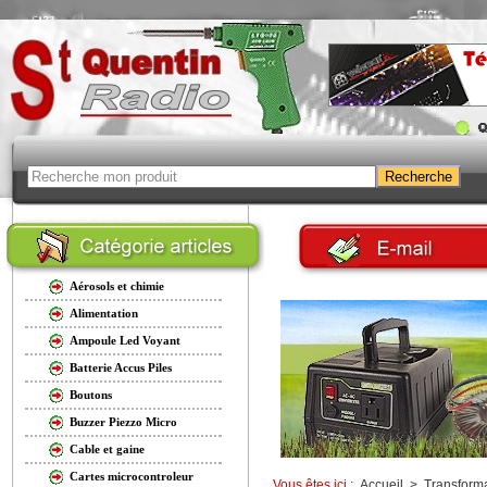
Aérosols et chimie
Alimentation
Ampoule Led Voyant
Batterie Accus Piles
Boutons
Buzzer Piezzo Micro
Cable et gaine
Cartes microcontroleur
Vous êtes ici :
Accueil
>
Transform