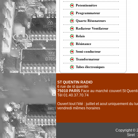
Potentiomètre
Programmateur
Quartz Résonateurs
Radiateur Ventilateur
Relais
Résistance
Semi-conducteur
Transformateur
Tubes électroniques
ST QUENTIN RADIO
6 rue de st quentin
75010 PARIS
Face au marché couvert St Quenti
Tél 01.40.37.70.74
Ouvert tout l'été : juillet et aout uniquement du l
vendredi mêmes horaires
Copyright © 
Siret 