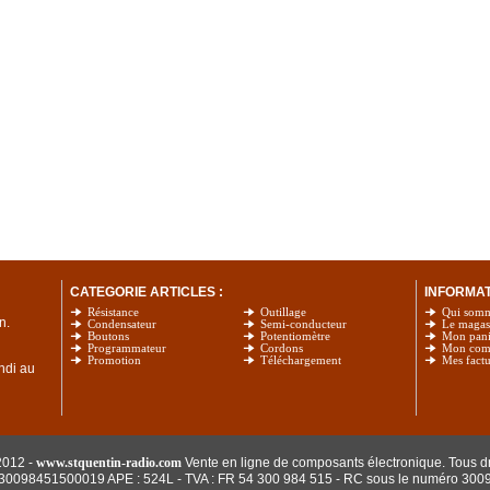
CATEGORIE ARTICLES :
INFORMATI
Résistance
Outillage
Qui som
n.
Condensateur
Semi-conducteur
Le magas
Boutons
Potentiomètre
Mon pani
Programmateur
Cordons
Mon com
Promotion
Téléchargement
Mes factu
undi au
2012 -
www.stquentin-radio.com
Vente en ligne de composants électronique. Tous dr
: 30098451500019 APE : 524L - TVA : FR 54 300 984 515
- RC sous le numéro 300