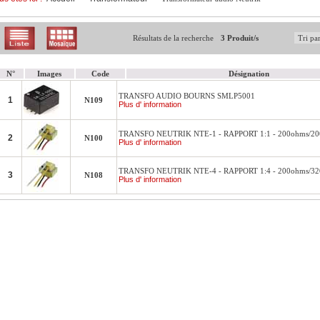
Résultats de la recherche
3 Produit/s
N°
Images
Code
Désignation
TRANSFO AUDIO BOURNS SMLP5001
1
N109
Plus d' information
TRANSFO NEUTRIK NTE-1 - RAPPORT 1:1 - 200ohms/2
2
N100
Plus d' information
TRANSFO NEUTRIK NTE-4 - RAPPORT 1:4 - 200ohms/3
3
N108
Plus d' information