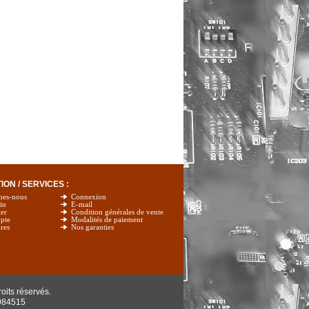
ON / SERVICES :
mes-nous
Connexion
in
E-mail
er
Condition générales de vente
pte
Modalités de paiement
res
Nos garanties
oits réservés.
984515