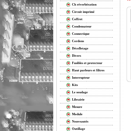
Ch réverbération
Circuit imprimé
Coffret
Condensateur
Connectique
Cordons
Décolletage
Divers
Fusibles et protecteur
Haut parleurs et filtres
Interrupteur
Kits
Le soudage
Librairie
Mesure
Module
Nouveautés
Outillage