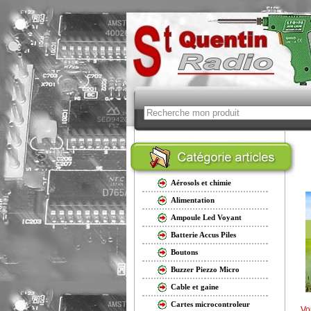
Aérosols et chimie
Alimentation
Ampoule Led Voyant
Batterie Accus Piles
Boutons
Buzzer Piezzo Micro
Cable et gaine
Cartes microcontroleur
Vo