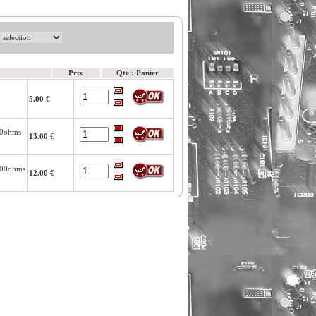
Prix
Qte : Panier
5.00 €
00ohms
13.00 €
200ohms
12.00 €