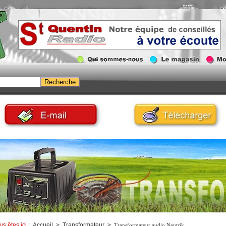
us êtes ici :
Accueil
>
Transformateur
>
Transformateur audio Neutrik