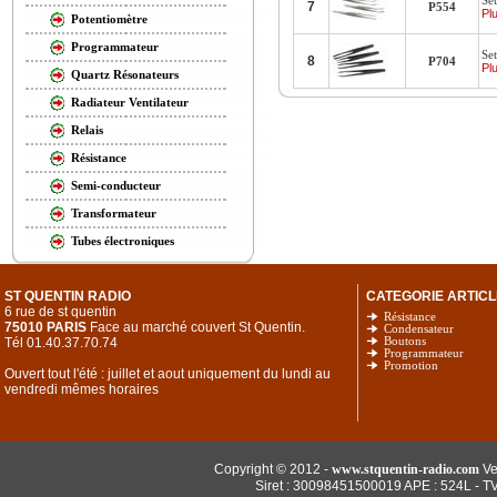
Set
7
P554
Plu
Potentiomètre
Programmateur
Set
8
P704
Plu
Quartz Résonateurs
Radiateur Ventilateur
Relais
Résistance
Semi-conducteur
Transformateur
Tubes électroniques
ST QUENTIN RADIO
CATEGORIE ARTICL
6 rue de st quentin
Résistance
75010 PARIS
Face au marché couvert St Quentin.
Condensateur
Tél 01.40.37.70.74
Boutons
Programmateur
Promotion
Ouvert tout l'été : juillet et aout uniquement du lundi au
vendredi mêmes horaires
Copyright © 2012 -
www.stquentin-radio.com
Ve
Siret : 30098451500019 APE : 524L - T