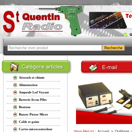
Aérosols et chimie
Alimentation
Ampoule Led Voyant
Batterie Accus Piles
Boutons
Buzzer Piezzo Micro
Cable et gaine
Cartes microcontroleur
Vous êtes ici :
Accueil
>
Outillage