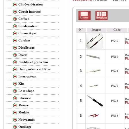
Ch réverbération
Circuit imprimé
Coffret
Condensateur
N°
Images
Code
Connectique
(I
Cordons
1
P555
Plu
Décolletage
Divers
Br
2
P510
Plu
Fusibles et protecteur
Br
Haut parleurs et filtres
3
P524
Plu
Interrupteur
Kits
Br
4
P520
Plu
Le soudage
Librairie
Br
5
P523
Plu
Mesure
Module
Lot
6
P508
Plu
Nouveautés
Outillage