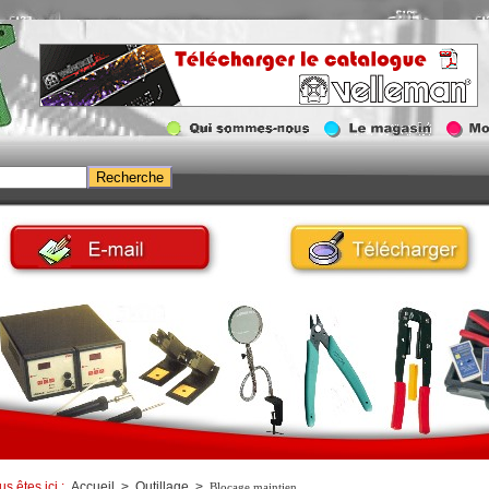
us êtes ici :
Accueil
>
Outillage
>
Blocage,maintien