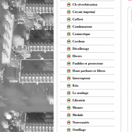
Ch réverbération
Circuit imprimé
Coffret
Condensateur
Connectique
Cordons
Décolletage
Divers
Fusibles et protecteur
Haut parleurs et filtres
Interrupteur
Kits
Le soudage
Librairie
Mesure
Module
Nouveautés
Outillage