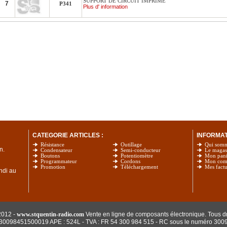
SUPPORT DE CIRCUIT IMPRIME
7
P341
Plus d' information
CATEGORIE ARTICLES :
INFORMATI
Résistance
Outillage
Qui som
n.
Condensateur
Semi-conducteur
Le magas
Boutons
Potentiomètre
Mon pani
Programmateur
Cordons
Mon com
Promotion
Téléchargement
Mes factu
undi au
2012 -
www.stquentin-radio.com
Vente en ligne de composants électronique. Tous dr
: 30098451500019 APE : 524L - TVA : FR 54 300 984 515
- RC sous le numéro 300