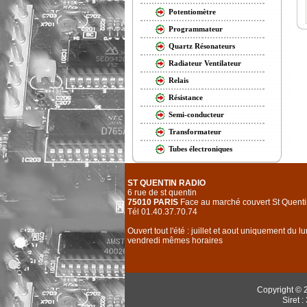
Potentiomètre
Programmateur
Quartz Résonateurs
Radiateur Ventilateur
Relais
Résistance
Semi-conducteur
Transformateur
Tubes électroniques
ST QUENTIN RADIO
6 rue de st quentin
75010 PARIS
Face au marché couvert St Quenti
Tél 01.40.37.70.74
Ouvert tout l'été : juillet et aout uniquement du l
vendredi mêmes horaires
Copyright © 
Siret 