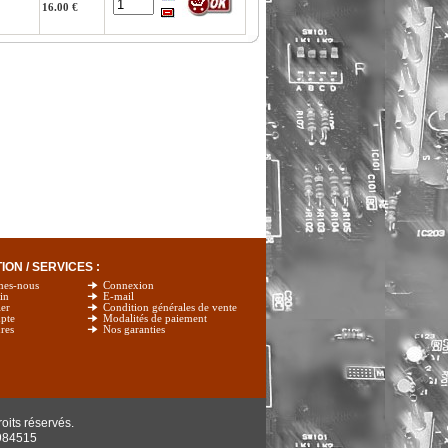
16.00 €
ON / SERVICES :
mes-nous
Connexion
in
E-mail
er
Condition générales de vente
pte
Modalités de paiement
res
Nos garanties
oits réservés.
984515