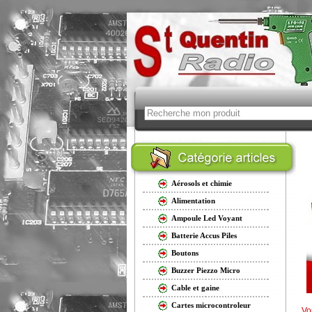
Aérosols et chimie
Alimentation
Ampoule Led Voyant
Batterie Accus Piles
Boutons
Buzzer Piezzo Micro
Cable et gaine
Cartes microcontroleur
Vo