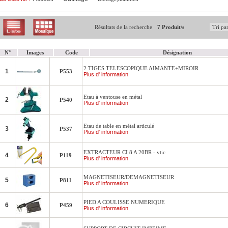
Résultats de la recherche
7 Produit/s
N°
Images
Code
Désignation
2 TIGES TELESCOPIQUE AIMANTE+MIROIR
1
P553
Plus d' information
Etau à ventouse en métal
2
P540
Plus d' information
Etau de table en métal articulé
3
P537
Plus d' information
EXTRACTEUR CI 8 A 20BR - vtic
4
P119
Plus d' information
MAGNETISEUR/DEMAGNETISEUR
5
P811
Plus d' information
PIED A COULISSE NUMERIQUE
6
P459
Plus d' information