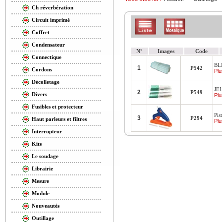
Ch réverbération
Circuit imprimé
Coffret
Condensateur
N°
Images
Code
Connectique
BL
1
P542
Cordons
Plu
Décolletage
JE
2
P549
Divers
Plu
Fusibles et protecteur
Pist
3
P294
Haut parleurs et filtres
Plu
Interrupteur
Kits
Le soudage
Librairie
Mesure
Module
Nouveautés
Outillage