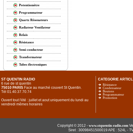
Potentiomètre
Programmateur
Quartz Résonateurs
Radiateur Ventilateur
Relais
Résistance
Semi-conducteur
Transformateur
Tubes électroniques
ST QUENTIN RADIO
CATEGORIE ARTICL
6 rue de st quentin
Résistance
75010 PARIS
Face au marché couvert St Quentin.
Condensateur
Tél 01.40.37.70.74
Boutons
Programmateur
Promotion
Ouvert tout l'été : juillet et aout uniquement du lundi au
vendredi mêmes horaires
Copyright © 2012 -
www.stquentin-radio.com
Ve
Siret : 30098451500019 APE : 524L - T