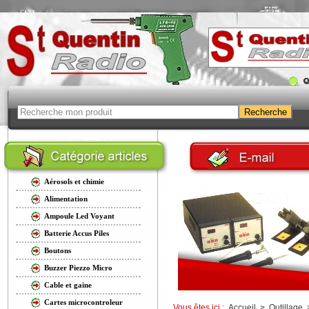
Aérosols et chimie
Alimentation
Ampoule Led Voyant
Batterie Accus Piles
Boutons
Buzzer Piezzo Micro
Cable et gaine
Cartes microcontroleur
Vous êtes ici :
Accueil
>
Outillage