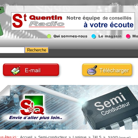
us êtes ici :
Accueil
>
Semi-conducteur
>
Logique
>
74LS
>
NAND (non-et)