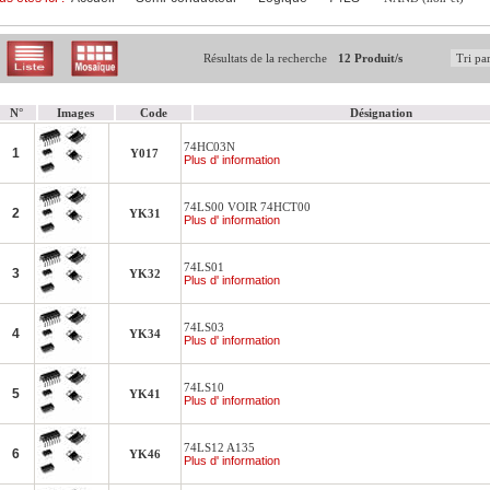
Résultats de la recherche
12 Produit/s
N°
Images
Code
Désignation
74HC03N
1
Y017
Plus d' information
74LS00 VOIR 74HCT00
2
YK31
Plus d' information
74LS01
3
YK32
Plus d' information
74LS03
4
YK34
Plus d' information
74LS10
5
YK41
Plus d' information
74LS12 A135
6
YK46
Plus d' information