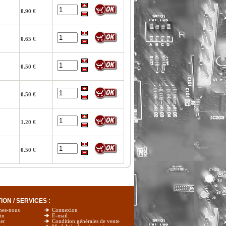
0.90 €
0.65 €
0.50 €
0.50 €
1.20 €
0.50 €
ON / SERVICES :
mes-nous
Connexion
in
E-mail
er
Condition générales de vente