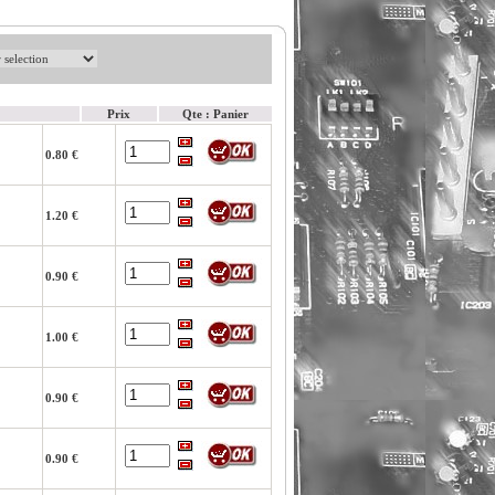
Prix
Qte : Panier
0.80 €
1.20 €
0.90 €
1.00 €
0.90 €
0.90 €