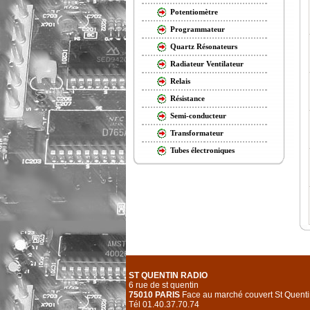
Potentiomètre
Programmateur
Quartz Résonateurs
Radiateur Ventilateur
Relais
Résistance
Semi-conducteur
Transformateur
Tubes électroniques
ST QUENTIN RADIO
6 rue de st quentin
75010 PARIS
Face au marché couvert St Quenti
Tél 01.40.37.70.74