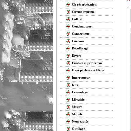
Ch réverbération
Circuit imprimé
Coffret
Condensateur
Connectique
Cordons
Décolletage
Divers
Fusibles et protecteur
Haut parleurs et filtres
Interrupteur
Kits
Le soudage
Librairie
Mesure
Module
Nouveautés
Outillage