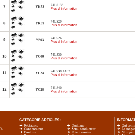
74LS133
7
YK53
Plus d' information
74LS20
8
YK89
Plus d' information
74LS26
9
YB93
Plus d' information
74LS30
10
YC08
Plus d' information
74LS38 A103
11
YC24
Plus d' information
74LS40
12
YC28
Plus d' information
CATEGORIE ARTICLES :
INFORMATI
Résistance
Outillage
Qui som
n.
Condensateur
Semi-conducteur
Le magas
Boutons
Potentiomètre
Mon pani