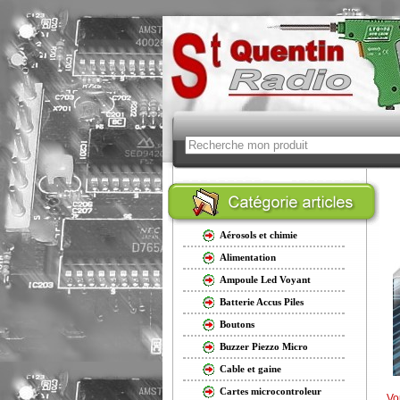
Aérosols et chimie
Alimentation
Ampoule Led Voyant
Batterie Accus Piles
Boutons
Buzzer Piezzo Micro
Cable et gaine
Cartes microcontroleur
Vo