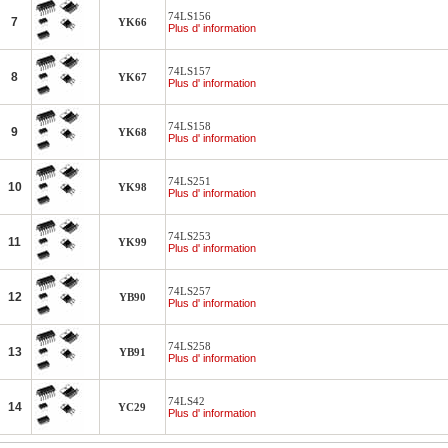
74LS156
7
YK66
Plus d' information
74LS157
8
YK67
Plus d' information
74LS158
9
YK68
Plus d' information
74LS251
10
YK98
Plus d' information
74LS253
11
YK99
Plus d' information
74LS257
12
YB90
Plus d' information
74LS258
13
YB91
Plus d' information
74LS42
14
YC29
Plus d' information