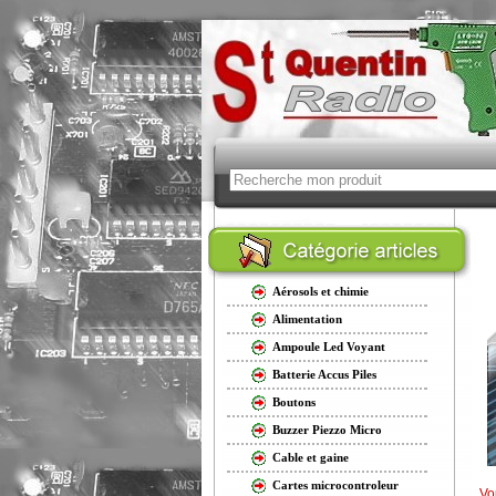
Aérosols et chimie
Alimentation
Ampoule Led Voyant
Batterie Accus Piles
Boutons
Buzzer Piezzo Micro
Cable et gaine
Cartes microcontroleur
Vo