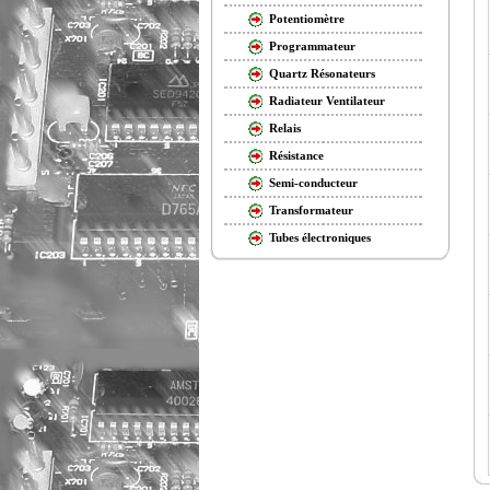
Potentiomètre
Programmateur
Quartz Résonateurs
Radiateur Ventilateur
Relais
Résistance
Semi-conducteur
Transformateur
Tubes électroniques