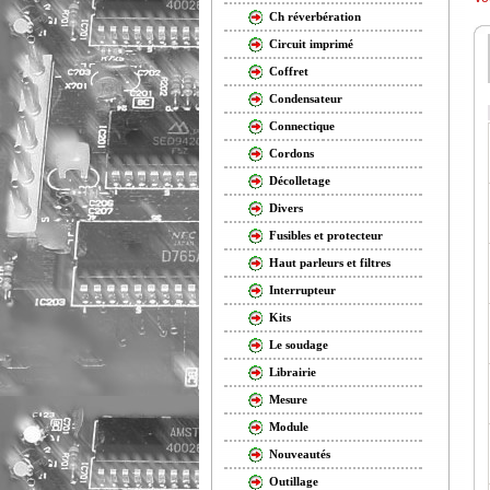
Ch réverbération
Circuit imprimé
Coffret
Condensateur
Connectique
Cordons
Décolletage
Divers
Fusibles et protecteur
Haut parleurs et filtres
Interrupteur
Kits
Le soudage
Librairie
Mesure
Module
Nouveautés
Outillage