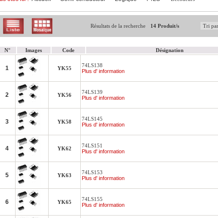
Résultats de la recherche
14 Produit/s
N°
Images
Code
Désignation
74LS138
1
YK55
Plus d' information
74LS139
2
YK56
Plus d' information
74LS145
3
YK58
Plus d' information
74LS151
4
YK62
Plus d' information
74LS153
5
YK63
Plus d' information
74LS155
6
YK65
Plus d' information