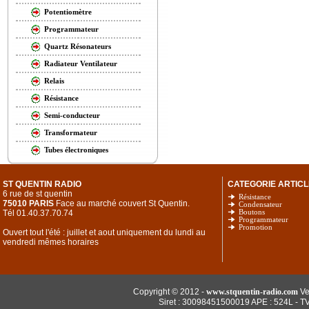
Potentiomètre
Programmateur
Quartz Résonateurs
Radiateur Ventilateur
Relais
Résistance
Semi-conducteur
Transformateur
Tubes électroniques
ST QUENTIN RADIO
CATEGORIE ARTICL
6 rue de st quentin
Résistance
75010 PARIS
Face au marché couvert St Quentin.
Condensateur
Tél 01.40.37.70.74
Boutons
Programmateur
Promotion
Ouvert tout l'été : juillet et aout uniquement du lundi au
vendredi mêmes horaires
Copyright © 2012 -
www.stquentin-radio.com
Ve
Siret : 30098451500019 APE : 524L - T