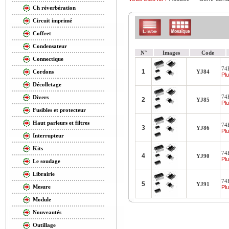
Ch réverbération
Circuit imprimé
Coffret
Condensateur
N°
Images
Code
Connectique
74
1
YJ84
Cordons
Plu
Décolletage
74
Divers
2
YJ85
Plu
Fusibles et protecteur
Haut parleurs et filtres
74
3
YJ86
Plu
Interrupteur
Kits
74
4
YJ90
Plu
Le soudage
Librairie
74
5
YJ91
Mesure
Plu
Module
Nouveautés
Outillage