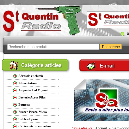
Aérosols et chimie
Alimentation
Ampoule Led Voyant
Batterie Accus Piles
Boutons
Buzzer Piezzo Micro
Cable et gaine
Cartes microcontroleur
Vous êtes ici :
Accueil
>
Semi-cond