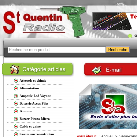
Aérosols et chimie
Alimentation
Ampoule Led Voyant
Batterie Accus Piles
Boutons
Buzzer Piezzo Micro
Cable et gaine
Cartes microcontroleur
Vous êtes ici :
Accueil
>
Semi-cond