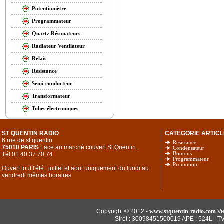
Potentiomètre
Programmateur
Quartz Résonateurs
Radiateur Ventilateur
Relais
Résistance
Semi-conducteur
Transformateur
Tubes électroniques
ST QUENTIN RADIO
CATEGORIE ARTICL
6 rue de st quentin
Résistance
75010 PARIS
Face au marché couvert St Quentin.
Condensateur
Tél 01.40.37.70.74
Boutons
Programmateur
Promotion
Ouvert tout l'été : juillet et aout uniquement du lundi au
vendredi mêmes horaires
Copyright © 2012 -
www.stquentin-radio.com
Ve
Siret : 30098451500019 APE : 524L - T