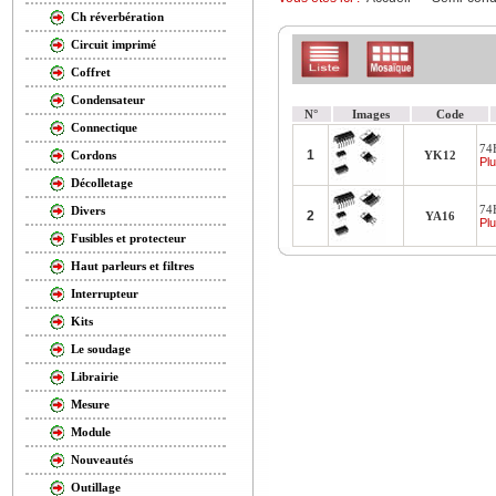
Ch réverbération
Circuit imprimé
Coffret
Condensateur
N°
Images
Code
Connectique
74
1
YK12
Cordons
Plu
Décolletage
74
Divers
2
YA16
Plu
Fusibles et protecteur
Haut parleurs et filtres
Interrupteur
Kits
Le soudage
Librairie
Mesure
Module
Nouveautés
Outillage