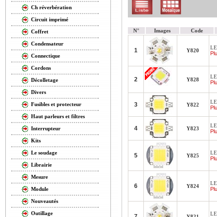
Ch réverbération
Circuit imprimé
N°
Images
Code
Coffret
Condensateur
LE
1
Y820
Plu
Connectique
Cordons
LE
2
Y828
Décolletage
Plu
Divers
LE
3
Fusibles et protecteur
Y822
Plu
Haut parleurs et filtres
LE
4
Y823
Interrupteur
Plu
Kits
LE
Le soudage
5
Y825
Plu
Librairie
Mesure
LE
6
Y824
Plu
Module
Nouveautés
Outillage
LE
7
Y821