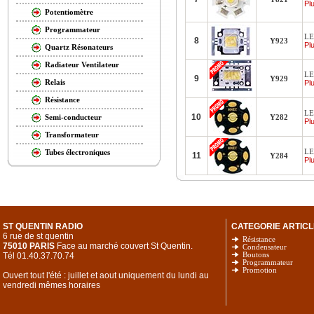
Plu
Potentiomètre
Programmateur
LE
8
Y923
Plu
Quartz Résonateurs
Radiateur Ventilateur
LE
9
Y929
Relais
Plu
Résistance
LE
10
Y282
Semi-conducteur
Plu
Transformateur
LE
Tubes électroniques
11
Y284
Plu
ST QUENTIN RADIO
CATEGORIE ARTICL
6 rue de st quentin
Résistance
75010 PARIS
Face au marché couvert St Quentin.
Condensateur
Tél 01.40.37.70.74
Boutons
Programmateur
Promotion
Ouvert tout l'été : juillet et aout uniquement du lundi au
vendredi mêmes horaires