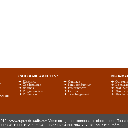
CATEGORIE ARTICLES :
INFORMATI
Résistance
Outillage
Qui som
n.
Condensateur
Semi-conducteur
Le magas
Boutons
Potentiomètre
Mon pani
Programmateur
Cordons
Mon com
Promotion
Téléchargement
Mes factu
undi au
2012 -
www.stquentin-radio.com
Vente en ligne de composants électronique. Tous dr
: 30098451500019 APE : 524L - TVA : FR 54 300 984 515
- RC sous le numéro 300