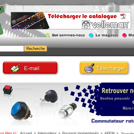
us êtes ici :
Accueil
>
Interrupteur
>
Poussoir momentanés
>
APEM
>
Normalem