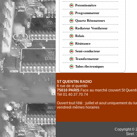
Potentiomètre
Programmateur
Quartz Résonateurs
Radiateur Ventilateur
Relais
Résistance
Semi-conducteur
Transformateur
Tubes électroniques
ST QUENTIN RADIO
6 rue de st quentin
75010 PARIS
Face au marché couvert St Quenti
Tél 01.40.37.70.74
Ouvert tout l'été : juillet et aout uniquement du l
vendredi mêmes horaires
Copyright © 
Siret 