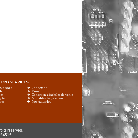
ON / SERVICES :
mes-nous
Connexion
in
E-mail
er
Condition générales de vente
pte
Modalités de paiement
res
Nos garanties
oits réservés.
984515