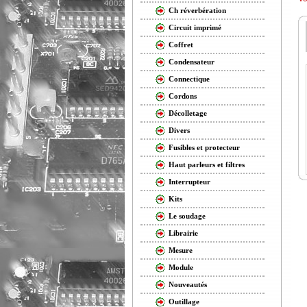
Ch réverbération
Circuit imprimé
Coffret
Condensateur
Connectique
Cordons
Décolletage
Divers
Fusibles et protecteur
Haut parleurs et filtres
Interrupteur
Kits
Le soudage
Librairie
Mesure
Module
Nouveautés
Outillage