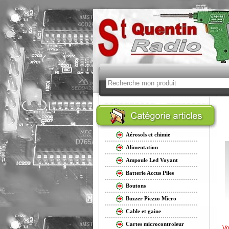
Aérosols et chimie
Alimentation
Ampoule Led Voyant
Batterie Accus Piles
Boutons
Buzzer Piezzo Micro
Cable et gaine
Cartes microcontroleur
Vo