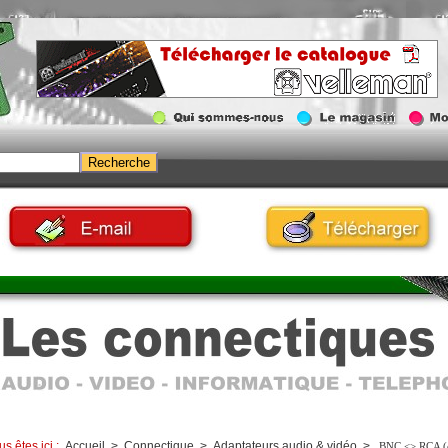
us êtes ici :
Accueil
>
Connectique
>
Adaptateurs audio & vidéo
>
BNC <> RCA (c