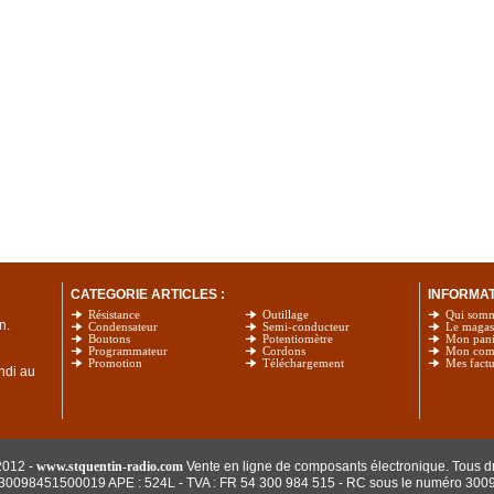
CATEGORIE ARTICLES :
INFORMATI
Résistance
Outillage
Qui som
n.
Condensateur
Semi-conducteur
Le magas
Boutons
Potentiomètre
Mon pani
Programmateur
Cordons
Mon com
Promotion
Téléchargement
Mes factu
undi au
2012 -
www.stquentin-radio.com
Vente en ligne de composants électronique. Tous dr
: 30098451500019 APE : 524L - TVA : FR 54 300 984 515
- RC sous le numéro 300