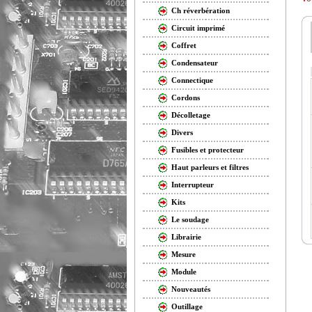
Ch réverbération
Circuit imprimé
Coffret
Condensateur
Connectique
Cordons
Décolletage
Divers
Fusibles et protecteur
Haut parleurs et filtres
Interrupteur
Kits
Le soudage
Librairie
Mesure
Module
Nouveautés
Outillage