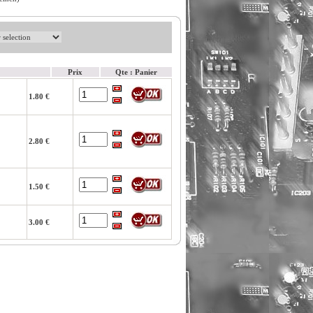
Prix
Qte : Panier
1.80 €
2.80 €
1.50 €
3.00 €