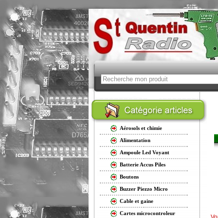
Aérosols et chimie
Alimentation
Ampoule Led Voyant
Batterie Accus Piles
Boutons
Buzzer Piezzo Micro
Cable et gaine
Cartes microcontroleur
Vo