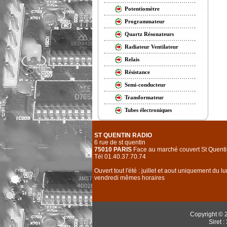
Potentiomètre
Programmateur
Quartz Résonateurs
Radiateur Ventilateur
Relais
Résistance
Semi-conducteur
Transformateur
Tubes électroniques
ST QUENTIN RADIO
6 rue de st quentin
75010 PARIS
Face au marché couvert St Quenti
Tél 01.40.37.70.74
Ouvert tout l'été : juillet et aout uniquement du l
vendredi mêmes horaires
Copyright © 
Siret 