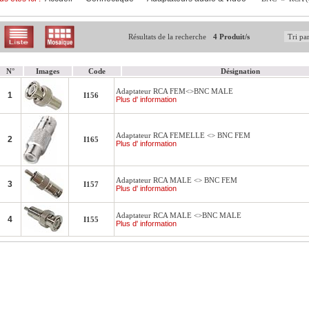
Résultats de la recherche
4 Produit/s
N°
Images
Code
Désignation
Adaptateur RCA FEM<>BNC MALE
1
I156
Plus d' information
Adaptateur RCA FEMELLE <> BNC FEM
2
I165
Plus d' information
Adaptateur RCA MALE <> BNC FEM
3
I157
Plus d' information
Adaptateur RCA MALE <>BNC MALE
4
I155
Plus d' information