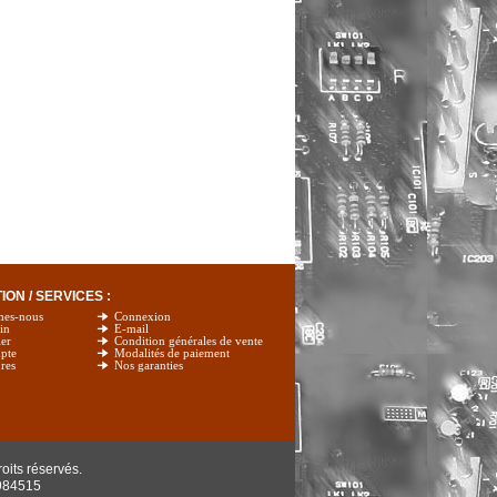
ON / SERVICES :
mes-nous
Connexion
in
E-mail
er
Condition générales de vente
pte
Modalités de paiement
res
Nos garanties
oits réservés.
984515