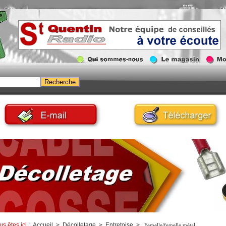
us êtes ici :
Accueil
>
Décolletage
>
Entretoise
>
Femelle/femelle métal