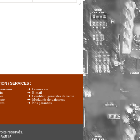
ON / SERVICES :
mes-nous
Connexion
in
E-mail
er
Condition générales de vente
pte
Modalités de paiement
res
Nos garanties
oits réservés.
984515