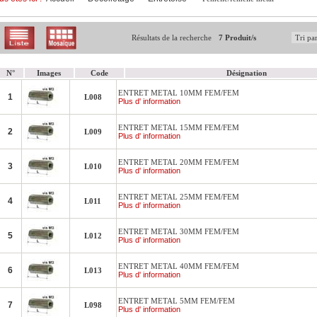
Résultats de la recherche
7 Produit/s
N°
Images
Code
Désignation
ENTRET METAL 10MM FEM/FEM
1
L008
Plus d' information
ENTRET METAL 15MM FEM/FEM
2
L009
Plus d' information
ENTRET METAL 20MM FEM/FEM
3
L010
Plus d' information
ENTRET METAL 25MM FEM/FEM
4
L011
Plus d' information
ENTRET METAL 30MM FEM/FEM
5
L012
Plus d' information
ENTRET METAL 40MM FEM/FEM
6
L013
Plus d' information
ENTRET METAL 5MM FEM/FEM
7
L098
Plus d' information