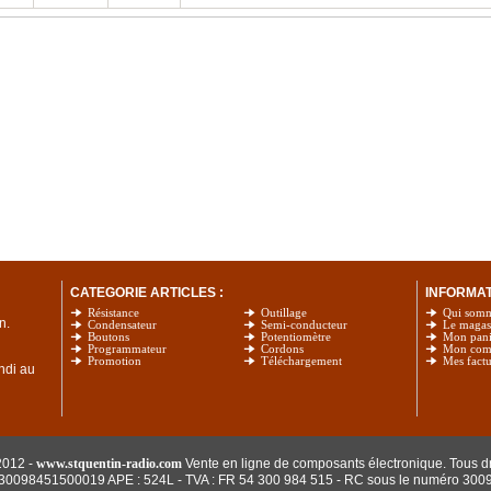
CATEGORIE ARTICLES :
INFORMATI
Résistance
Outillage
Qui som
n.
Condensateur
Semi-conducteur
Le magas
Boutons
Potentiomètre
Mon pani
Programmateur
Cordons
Mon com
Promotion
Téléchargement
Mes factu
undi au
2012 -
www.stquentin-radio.com
Vente en ligne de composants électronique. Tous dr
: 30098451500019 APE : 524L - TVA : FR 54 300 984 515
- RC sous le numéro 300