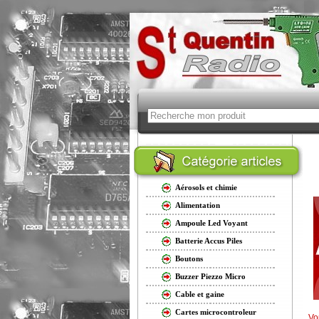
Aérosols et chimie
Alimentation
Ampoule Led Voyant
Batterie Accus Piles
Boutons
Buzzer Piezzo Micro
Cable et gaine
Cartes microcontroleur
Vo