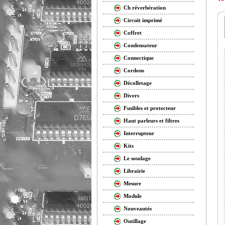
Ch réverbération
Circuit imprimé
Coffret
Condensateur
Connectique
Cordons
Décolletage
Divers
Fusibles et protecteur
Haut parleurs et filtres
Interrupteur
Kits
Le soudage
Librairie
Mesure
Module
Nouveautés
Outillage