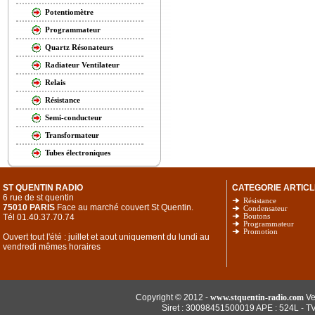
Potentiomètre
Programmateur
Quartz Résonateurs
Radiateur Ventilateur
Relais
Résistance
Semi-conducteur
Transformateur
Tubes électroniques
ST QUENTIN RADIO
CATEGORIE ARTICL
6 rue de st quentin
Résistance
75010 PARIS
Face au marché couvert St Quentin.
Condensateur
Tél 01.40.37.70.74
Boutons
Programmateur
Promotion
Ouvert tout l'été : juillet et aout uniquement du lundi au
vendredi mêmes horaires
Copyright © 2012 -
www.stquentin-radio.com
Ve
Siret : 30098451500019 APE : 524L - T