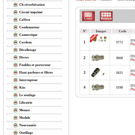
Ch réverbération
Circuit imprimé
Coffret
Condensateur
N°
Images
Code
Connectique
BN
1
I772
Cordons
Plu
Décolletage
BN
Divers
2
I660
Plu
Fusibles et protecteur
BN
3
Haut parleurs et filtres
I421
Plu
Interrupteur
BN
4
I198
Kits
Plu
Le soudage
Librairie
Mesure
Module
Nouveautés
Outillage