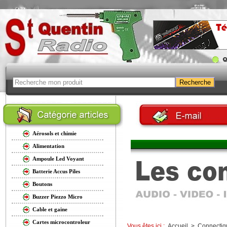
Aérosols et chimie
Alimentation
Ampoule Led Voyant
Batterie Accus Piles
Boutons
Buzzer Piezzo Micro
Cable et gaine
Cartes microcontroleur
Vous êtes ici :
Accueil
>
Connectiq