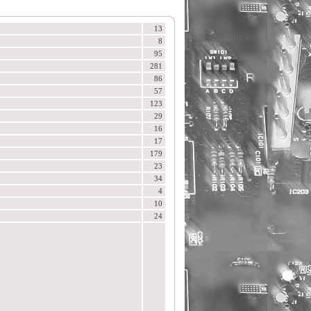
13
8
95
281
86
57
123
29
16
17
179
23
34
4
10
24