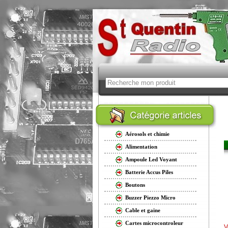
Aérosols et chimie
Alimentation
Ampoule Led Voyant
Batterie Accus Piles
Boutons
Buzzer Piezzo Micro
Cable et gaine
Cartes microcontroleur
V