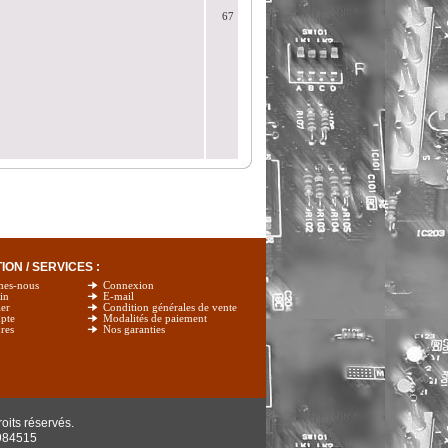
67
ON / SERVICES :
mes-nous
Connexion
in
E-mail
er
Condition générales de vente
pte
Modalités de paiement
res
Nos garanties
oits réservés.
984515