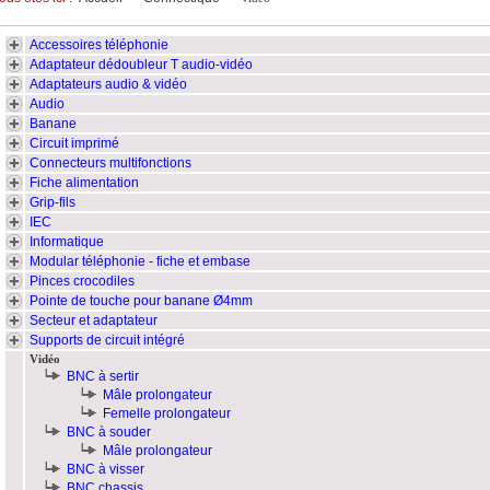
Accessoires téléphonie
Adaptateur dédoubleur T audio-vidéo
Adaptateurs audio & vidéo
Audio
Banane
Circuit imprimé
Connecteurs multifonctions
Fiche alimentation
Grip-fils
IEC
Informatique
Modular téléphonie - fiche et embase
Pinces crocodiles
Pointe de touche pour banane Ø4mm
Secteur et adaptateur
Supports de circuit intégré
Vidéo
BNC à sertir
Mâle prolongateur
Femelle prolongateur
BNC à souder
Mâle prolongateur
BNC à visser
BNC chassis