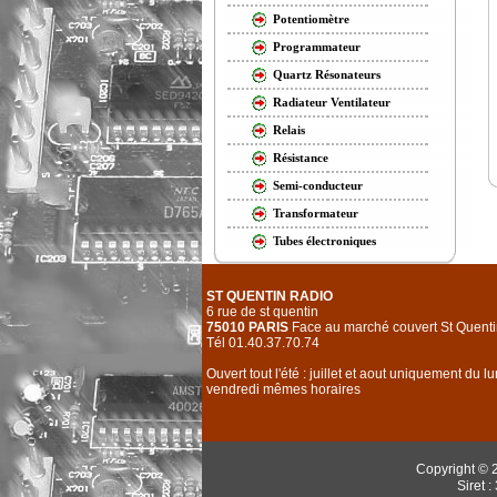
Potentiomètre
Programmateur
Quartz Résonateurs
Radiateur Ventilateur
Relais
Résistance
Semi-conducteur
Transformateur
Tubes électroniques
ST QUENTIN RADIO
6 rue de st quentin
75010 PARIS
Face au marché couvert St Quenti
Tél 01.40.37.70.74
Ouvert tout l'été : juillet et aout uniquement du l
vendredi mêmes horaires
Copyright © 
Siret 