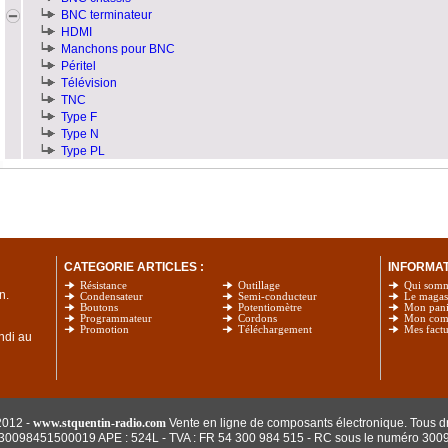
BNC terminateur
HDMI
Manchons pour BNC
Péritel
Télévision
TNC
Type F
Type N
Type PL
CATEGORIE ARTICLES :
INFORMATI
Résistance
Outillage
Qui som
n.
Condensateur
Semi-conducteur
Le magas
Boutons
Potentiomètre
Mon pani
Programmateur
Cordons
Mon com
Promotion
Téléchargement
Mes factu
undi au
2012 -
www.stquentin-radio.com
Vente en ligne de composants électronique. Tous dr
: 30098451500019 APE : 524L - TVA : FR 54 300 984 515
- RC sous le numéro 300