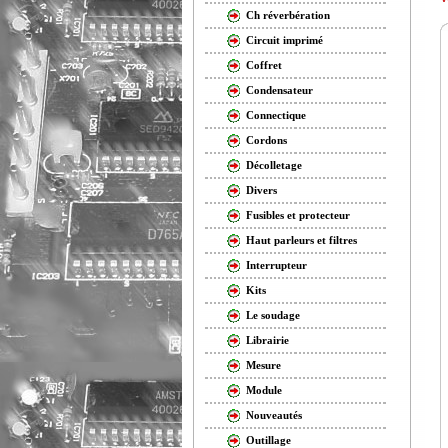
Ch réverbération
Circuit imprimé
Coffret
Condensateur
Connectique
Cordons
Décolletage
Divers
Fusibles et protecteur
Haut parleurs et filtres
Interrupteur
Kits
Le soudage
Librairie
Mesure
Module
Nouveautés
Outillage