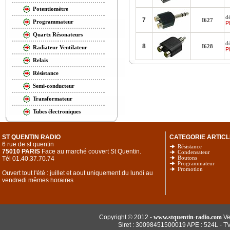
Potentiomètre
d
7
I627
Programmateur
Pl
Quartz Résonateurs
d
8
I628
Radiateur Ventilateur
Pl
Relais
Résistance
Semi-conducteur
Transformateur
Tubes électroniques
ST QUENTIN RADIO
CATEGORIE ARTICL
6 rue de st quentin
Résistance
75010 PARIS
Face au marché couvert St Quentin.
Condensateur
Tél 01.40.37.70.74
Boutons
Programmateur
Promotion
Ouvert tout l'été : juillet et aout uniquement du lundi au
vendredi mêmes horaires
Copyright © 2012 -
www.stquentin-radio.com
Ve
Siret : 30098451500019 APE : 524L - T