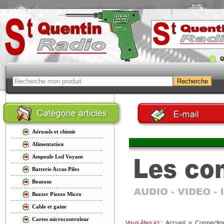
Aérosols et chimie
Alimentation
Ampoule Led Voyant
Batterie Accus Piles
Boutons
Buzzer Piezzo Micro
Cable et gaine
Cartes microcontroleur
Vous êtes ici :
Accueil
>
Connectiq