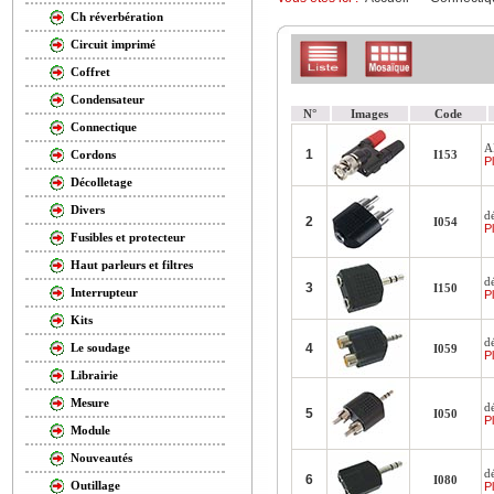
Ch réverbération
Circuit imprimé
Coffret
Condensateur
N°
Images
Code
Connectique
A
1
I153
Cordons
Pl
Décolletage
Divers
d
2
I054
Pl
Fusibles et protecteur
Haut parleurs et filtres
d
3
I150
Interrupteur
Pl
Kits
d
4
Le soudage
I059
Pl
Librairie
Mesure
d
5
I050
Pl
Module
Nouveautés
d
6
I080
Outillage
Pl