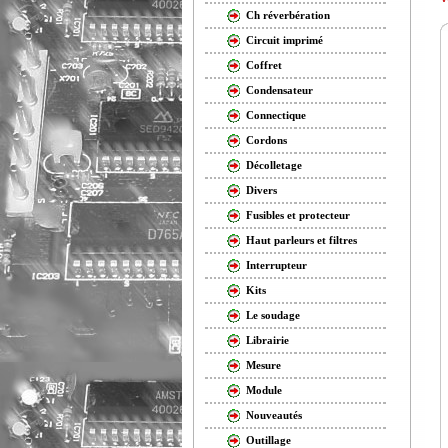
Ch réverbération
Circuit imprimé
Coffret
Condensateur
Connectique
Cordons
Décolletage
Divers
Fusibles et protecteur
Haut parleurs et filtres
Interrupteur
Kits
Le soudage
Librairie
Mesure
Module
Nouveautés
Outillage