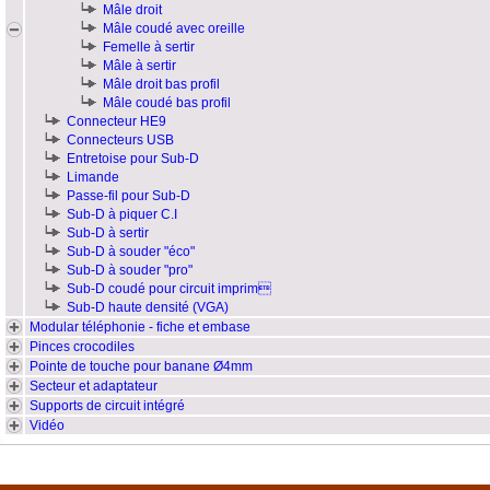
Mâle droit
Mâle coudé avec oreille
Femelle à sertir
Mâle à sertir
Mâle droit bas profil
Mâle coudé bas profil
Connecteur HE9
Connecteurs USB
Entretoise pour Sub-D
Limande
Passe-fil pour Sub-D
Sub-D à piquer C.I
Sub-D à sertir
Sub-D à souder "éco"
Sub-D à souder "pro"
Sub-D coudé pour circuit imprim
Sub-D haute densité (VGA)
Modular téléphonie - fiche et embase
Pinces crocodiles
Pointe de touche pour banane Ø4mm
Secteur et adaptateur
Supports de circuit intégré
Vidéo