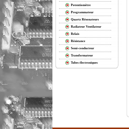
Potentiomètre
Programmateur
Quartz Résonateurs
Radiateur Ventilateur
Relais
Résistance
Semi-conducteur
Transformateur
Tubes électroniques