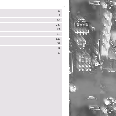
13
8
95
281
86
57
123
29
16
17