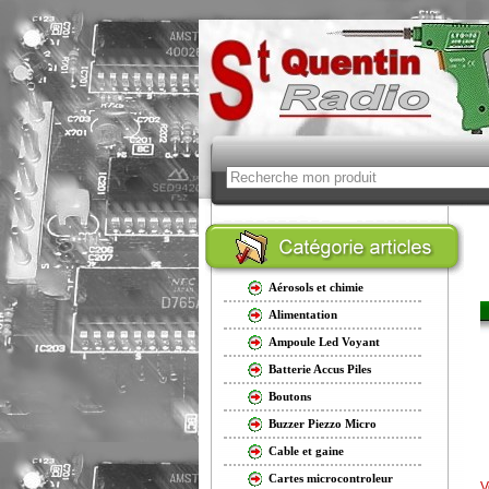
Aérosols et chimie
Alimentation
Ampoule Led Voyant
Batterie Accus Piles
Boutons
Buzzer Piezzo Micro
Cable et gaine
Cartes microcontroleur
V