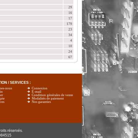
29
16
17
179
23
34
4
10
24
67
ON / SERVICES :
mes-nous
Connexion
in
E-mail
er
Condition générales de vente
pte
Modalités de paiement
res
Nos garanties
oits réservés.
984515