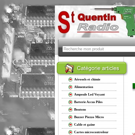
Aérosols et chimie
Alimentation
Ampoule Led Voyant
Batterie Accus Piles
Boutons
Buzzer Piezzo Micro
Cable et gaine
Cartes microcontroleur
V