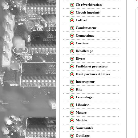
Ch réverbération
Circuit imprimé
Coffret
Condensateur
Connectique
Cordons
Décolletage
Divers
Fusibles et protecteur
Haut parleurs et filtres
Interrupteur
Kits
Le soudage
Librairie
Mesure
Module
Nouveautés
Outillage