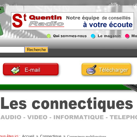
ous êtes ici :
Accueil
>
Connectique
>
Connecteurs multifonctions