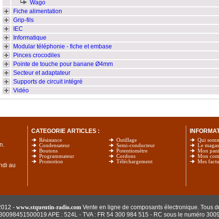
Wago
Fiche alimentation
Grip-fils
IEC
Informatique
Modular téléphonie - fiche et embase
Pinces crocodiles
Pointe de touche pour banane Ø4mm
Secteur et adaptateur
Supports de circuit intégré
Vidéo
CATEGORIE ARTICLES :
INFORMATI
Résistance
Outillage
Qui som
n.
Condensateur
Semi-conducteur
Le magas
Boutons
Potentiomètre
Mon pani
Programmateur
Cordons
Mon com
Promotion
Téléchargement
Mes factu
undi au
2012 -
www.stquentin-radio.com
Vente en ligne de composants électronique. Tous dr
: 30098451500019 APE : 524L - TVA : FR 54 300 984 515
- RC sous le numéro 300