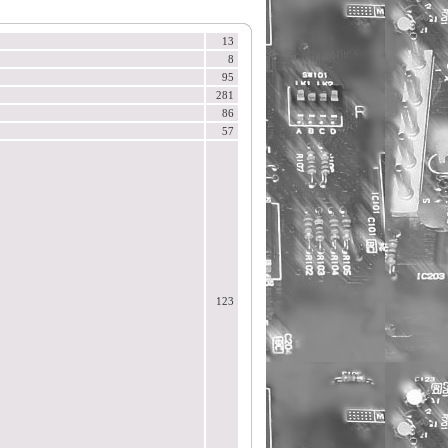
13
8
95
281
86
57
123