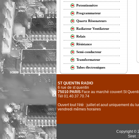
Potentiomètre
Programmateur
Quartz Résonateurs
Radiateur Ventilateur
Relais
Résistance
Semi-conducteur
Transformateur
Tubes électroniques
ST QUENTIN RADIO
6 rue de st quentin
75010 PARIS
Face au marché couvert St Quenti
Tél 01.40.37.70.74
Ouvert tout l'été : juillet et aout uniquement du l
vendredi mêmes horaires
Copyright © 
Siret 