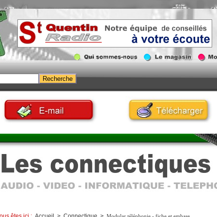
ous êtes ici :
Accueil
>
Connectique
>
Modular téléphonie - fiche et embase