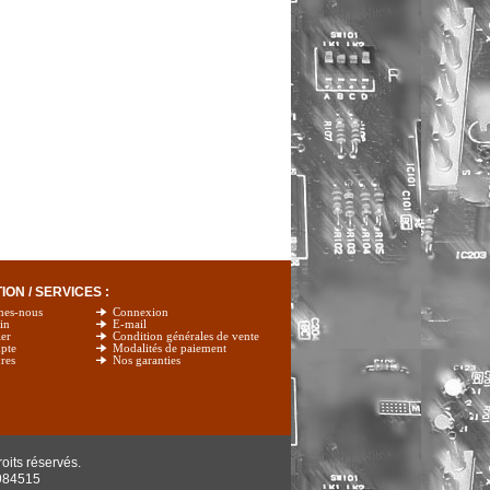
ON / SERVICES :
mes-nous
Connexion
in
E-mail
er
Condition générales de vente
pte
Modalités de paiement
res
Nos garanties
oits réservés.
984515