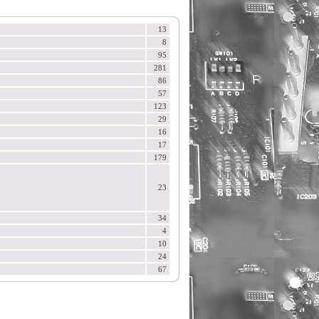
13
8
95
281
86
57
123
29
16
17
179
23
34
4
10
24
67