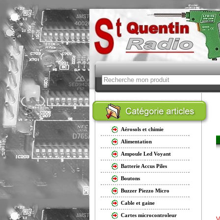
Aérosols et chimie
Alimentation
Ampoule Led Voyant
Batterie Accus Piles
Boutons
Buzzer Piezzo Micro
Cable et gaine
Cartes microcontroleur
V