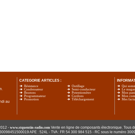
CATEGORIE ARTICLES :
INFORMATI
Résistance
Outillage
Qui som
n.
Condensateur
Semi-conducteur
Le magas
Boutons
Potentiomètre
Mon pani
Programmateur
Cordons
Mon com
Promotion
Téléchargement
Mes factu
undi au
2012 -
www.stquentin-radio.com
Vente en ligne de composants électronique. Tous dr
: 30098451500019 APE : 524L - TVA : FR 54 300 984 515
- RC sous le numéro 300