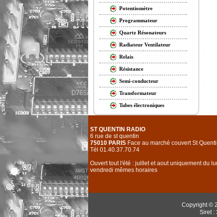
Potentiomètre
Programmateur
Quartz Résonateurs
Radiateur Ventilateur
Relais
Résistance
Semi-conducteur
Transformateur
Tubes électroniques
ST QUENTIN RADIO
6 rue de st quentin
75010 PARIS
Face au marché couvert St Quenti
Tél 01.40.37.70.74
Ouvert tout l'été : juillet et aout uniquement du l
vendredi mêmes horaires
Copyright © 
Siret 