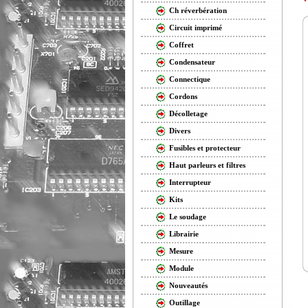
Ch réverbération
Circuit imprimé
Coffret
Condensateur
Connectique
Cordons
Décolletage
Divers
Fusibles et protecteur
Haut parleurs et filtres
Interrupteur
Kits
Le soudage
Librairie
Mesure
Module
Nouveautés
Outillage