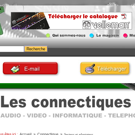
us êtes ici :
Accueil
>
Connectique
>
Secteur et adaptateur