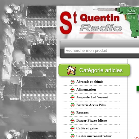
Aérosols et chimie
Alimentation
Ampoule Led Voyant
Batterie Accus Piles
Boutons
Buzzer Piezzo Micro
Cable et gaine
Cartes microcontroleur
Vo