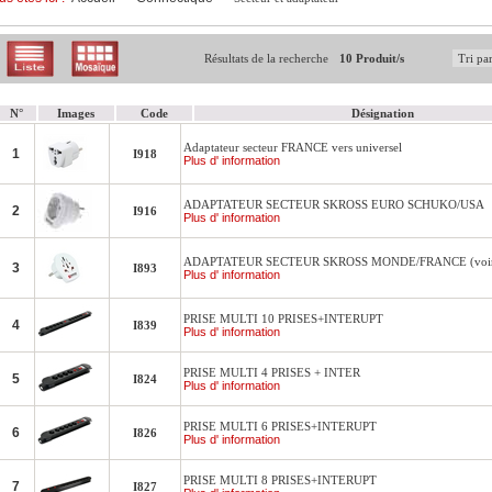
Résultats de la recherche
10 Produit/s
N°
Images
Code
Désignation
Adaptateur secteur FRANCE vers universel
1
I918
Plus d' information
ADAPTATEUR SECTEUR SKROSS EURO SCHUKO/USA
2
I916
Plus d' information
ADAPTATEUR SECTEUR SKROSS MONDE/FRANCE (voir d
3
I893
Plus d' information
PRISE MULTI 10 PRISES+INTERUPT
4
I839
Plus d' information
PRISE MULTI 4 PRISES + INTER
5
I824
Plus d' information
PRISE MULTI 6 PRISES+INTERUPT
6
I826
Plus d' information
PRISE MULTI 8 PRISES+INTERUPT
7
I827