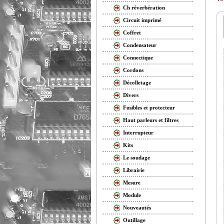
Ch réverbération
Circuit imprimé
Coffret
Condensateur
Connectique
Cordons
Décolletage
Divers
Fusibles et protecteur
Haut parleurs et filtres
Interrupteur
Kits
Le soudage
Librairie
Mesure
Module
Nouveautés
Outillage