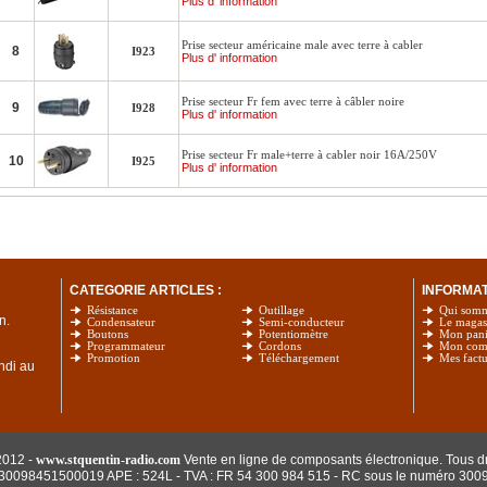
Plus d' information
Prise secteur américaine male avec terre à cabler
8
I923
Plus d' information
Prise secteur Fr fem avec terre à câbler noire
9
I928
Plus d' information
Prise secteur Fr male+terre à cabler noir 16A/250V
10
I925
Plus d' information
CATEGORIE ARTICLES :
INFORMATI
Résistance
Outillage
Qui som
n.
Condensateur
Semi-conducteur
Le magas
Boutons
Potentiomètre
Mon pani
Programmateur
Cordons
Mon com
Promotion
Téléchargement
Mes factu
undi au
2012 -
www.stquentin-radio.com
Vente en ligne de composants électronique. Tous dr
: 30098451500019 APE : 524L - TVA : FR 54 300 984 515
- RC sous le numéro 300