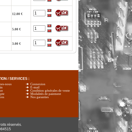
12.00 €
5.00 €
3.00 €
ON / SERVICES :
mes-nous
Connexion
in
E-mail
er
Condition générales de vente
pte
Modalités de paiement
res
Nos garanties
oits réservés.
984515