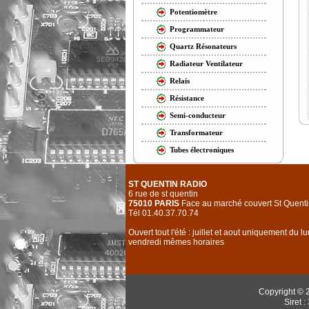
Potentiomètre
Programmateur
Quartz Résonateurs
Radiateur Ventilateur
Relais
Résistance
Semi-conducteur
Transformateur
Tubes électroniques
ST QUENTIN RADIO
6 rue de st quentin
75010 PARIS
Face au marché couvert St Quenti
Tél 01.40.37.70.74
Ouvert tout l'été : juillet et aout uniquement du l
vendredi mêmes horaires
Copyright © 
Siret 